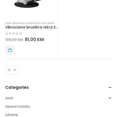
ALATI
,
BRENDOVI
,
HOBI RUČNI ALAT
,
ISKRA
Vibraciona brusilica Iskra ERO IE-AJ46-450
0
out of 5
81,00
KM
108,00
KM
Categories
Alati
Aparat za kafu
Atlantic