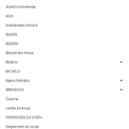
Autići na baterije
AUX
bastenske stolice
BAZEN
BAZENI
Benzinske freze
Bicikla
BICIKLO
Bijela tehnika
BRENDOVI
Česme
cetke za kosu
DISPANZER ZA VODU
Dispenzeri za vodu