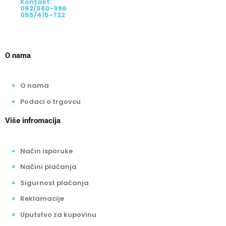
Kontakt:
062/980-986
055/415-722
O nama
O nama
Podaci o trgovcu
Više infromacija
Način isporuke
Načini plaćanja
Sigurnost plaćanja
Reklamacije
Uputstvo za kupovinu