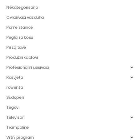
Nekategorisano
Ovlaživači vazduha
Parne stanice
Pegla za kosu
Pizza tave
Produžni kablovi
Profesionalni usisivaci
Rasvjeta
rowenta
Sudoperi
Tegovi
Televizori
Trampoline
Vrtni program