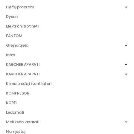
Dječiji program
Dyson
Električni trotineti
FANTOM
Grejna tijela
Intex
KARCHER APARATI
KARCHER APARATI
Klima uređaji i ventilatori
KOMPRESOR
KOREL
Ledomati
Mali kućni aparati
Namještaj