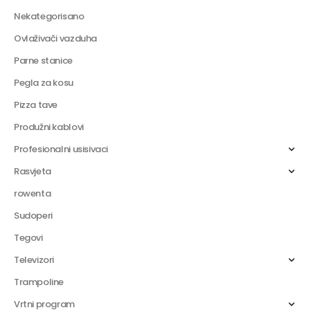
Nekategorisano
Ovlaživači vazduha
Parne stanice
Pegla za kosu
Pizza tave
Produžni kablovi
Profesionalni usisivaci
Rasvjeta
rowenta
Sudoperi
Tegovi
Televizori
Trampoline
Vrtni program