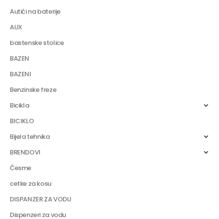
Autići na baterije
AUX
bastenske stolice
BAZEN
BAZENI
Benzinske freze
Bicikla
BICIKLO
Bijela tehnika
BRENDOVI
Česme
cetke za kosu
DISPANZER ZA VODU
Dispenzeri za vodu