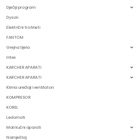
Dječiji program
Dyson
Električni trotineti
FANTOM
Grejna tijela
Intex
KARCHER APARATI
KARCHER APARATI
Klima uređaji i ventilatori
KOMPRESOR
KOREL
Ledomati
Mali kućni aparati
Namještaj