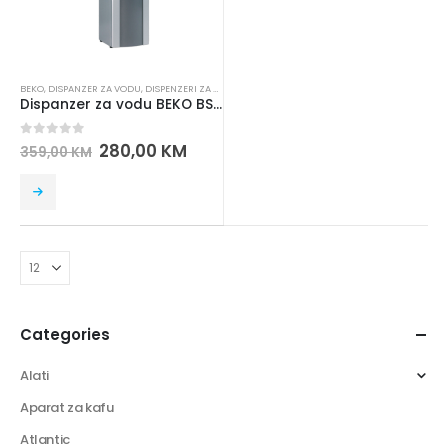
BEKO
,
DISPANZER ZA VODU
,
DISPENZERI ZA VODU
Dispanzer za vodu BEKO BSS-2210 TT
0
out of 5
280,00
KM
359,00
KM
Categories
Alati
Aparat za kafu
Atlantic