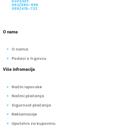
Kontakt:
062/980-986
055/415-722
O nama
O nama
Podaci o trgovcu
Više infromacija
Način isporuke
Načini plaćanja
Sigurnost plaćanja
Reklamacije
Uputstvo za kupovinu