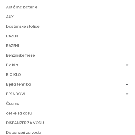
Autići na baterije
AUX
bastenske stolice
BAZEN
BAZENI
Benzinske freze
Bicikla
BICIKLO
Bijela tehnika
BRENDOVI
Česme
cetke za kosu
DISPANZER ZA VODU
Dispenzeri za vodu