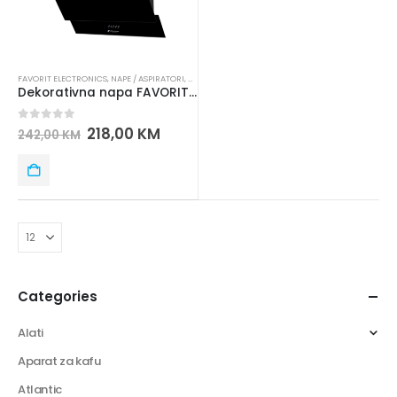
FAVORIT ELECTRONICS
,
NAPE / ASPIRATORI
,
UGRADNA TEHNIKA
Dekorativna napa FAVORIT LD46BB-60
0
out of 5
218,00
KM
242,00
KM
Categories
Alati
Aparat za kafu
Atlantic