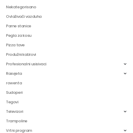
Nekategorisano
Ovlaživači vazduha
Parne stanice
Pegla za kosu
Pizza tave
Produžni kablovi
Profesionalni usisivaci
Rasvjeta
rowenta
Sudoperi
Tegovi
Televizori
Trampoline
Vrtni program