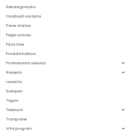
Nekategorisano
Ovlaživači vazduha
Parne stanice
Pegla za kosu
Pizza tave
Produžni kablovi
Profesionalni usisivaci
Rasvjeta
rowenta
Sudoperi
Tegovi
Televizori
Trampoline
Vrtni program