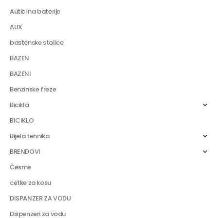
Autići na baterije
AUX
bastenske stolice
BAZEN
BAZENI
Benzinske freze
Bicikla
BICIKLO
Bijela tehnika
BRENDOVI
Česme
cetke za kosu
DISPANZER ZA VODU
Dispenzeri za vodu