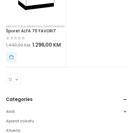
GREJNA TIJELA
,
ŠPORETI NA ČVRSTO GORIVO
Šporet ALFA 70 FAVORIT
0
out of 5
1.296,00
KM
1.440,00
KM
Categories
Alati
Aparat za kafu
Atlantic