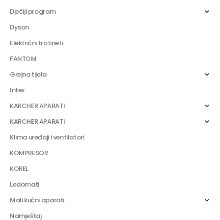
Dječiji program
Dyson
Električni trotineti
FANTOM
Grejna tijela
Intex
KARCHER APARATI
KARCHER APARATI
Klima uređaji i ventilatori
KOMPRESOR
KOREL
Ledomati
Mali kućni aparati
Namještaj