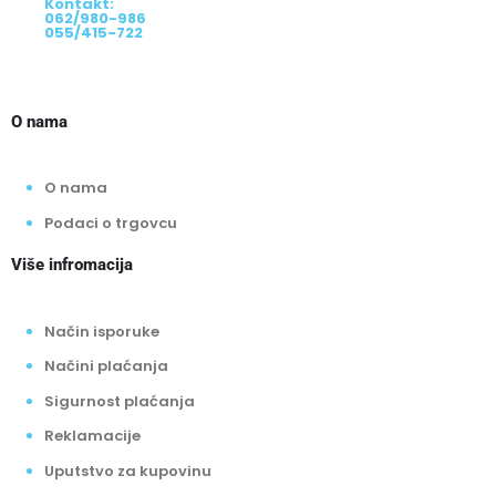
Kontakt:
062/980-986
055/415-722
O nama
O nama
Podaci o trgovcu
Više infromacija
Način isporuke
Načini plaćanja
Sigurnost plaćanja
Reklamacije
Uputstvo za kupovinu