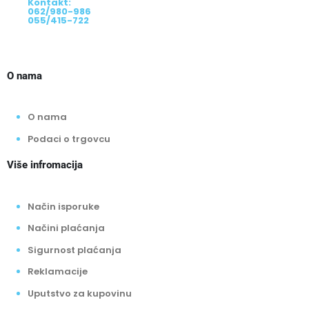
Kontakt:
062/980-986
055/415-722
O nama
O nama
Podaci o trgovcu
Više infromacija
Način isporuke
Načini plaćanja
Sigurnost plaćanja
Reklamacije
Uputstvo za kupovinu