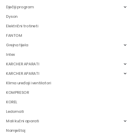
Dječiji program
Dyson
Električni trotineti
FANTOM
Grejna tijela
Intex
KARCHER APARATI
KARCHER APARATI
Klima uređaji i ventilatori
KOMPRESOR
KOREL
Ledomati
Mali kućni aparati
Namještaj