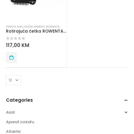
FENOVI
,
MALI KUĆNI APARATI
,
ROWENTA
Rotirajuća četka ROWENTA CF952LF0
0
out of 5
117,00
KM
Categories
Alati
Aparat za kafu
Atlantic