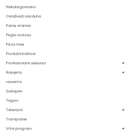
Nekategorisano
Ovlaživači vazduha
Parne stanice
Pegla za kosu
Pizza tave
Produžni kablovi
Profesionalni usisivaci
Rasvjeta
rowenta
Sudoperi
Tegovi
Televizori
Trampoline
Vrtni program