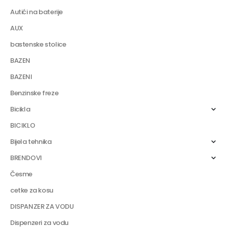
Autići na baterije
AUX
bastenske stolice
BAZEN
BAZENI
Benzinske freze
Bicikla
BICIKLO
Bijela tehnika
BRENDOVI
Česme
cetke za kosu
DISPANZER ZA VODU
Dispenzeri za vodu