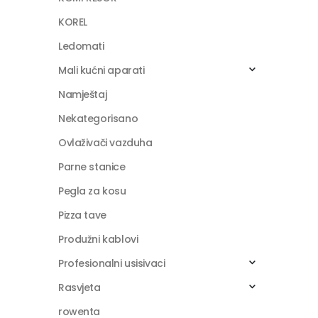
KOREL
Ledomati
Mali kućni aparati
Namještaj
Nekategorisano
Ovlaživači vazduha
Parne stanice
Pegla za kosu
Pizza tave
Produžni kablovi
Profesionalni usisivaci
Rasvjeta
rowenta