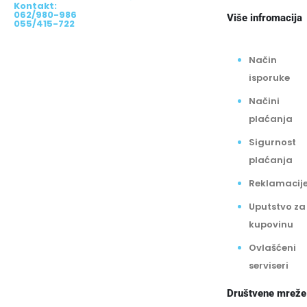
Kontakt:
062/980-986
Više infromacija
055/415-722
Način
isporuke
Načini
plaćanja
Sigurnost
plaćanja
Reklamacij
Uputstvo za
kupovinu
Ovlašćeni
serviseri
Društvene mreže