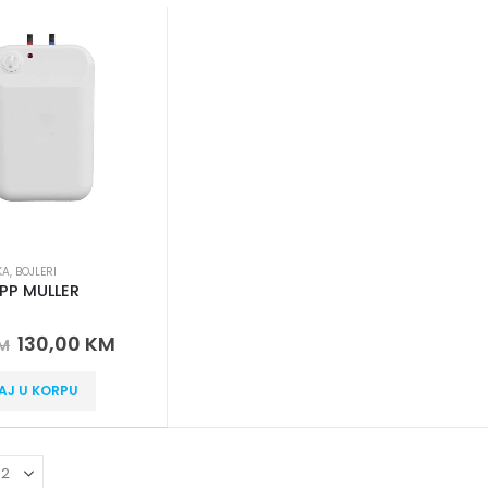
KA
,
BOJLERI
 PP MULLER
 5
130,00
KM
M
AJ U KORPU