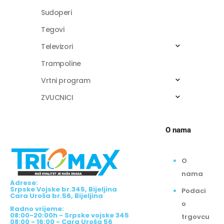
Sudoperi
Tegovi
Televizori
Trampoline
Vrtni program
ZVUCNICI
O nama
O
nama
Adrese:
Srpske Vojske br.345, Bijeljina
Podaci
Cara Uroša br.56, Bijeljina
o
Radno vrijeme:
08:00-20:00h - Srpske vojske 345
trgovcu
08:00 - 16:00 - Cara Uroša 56