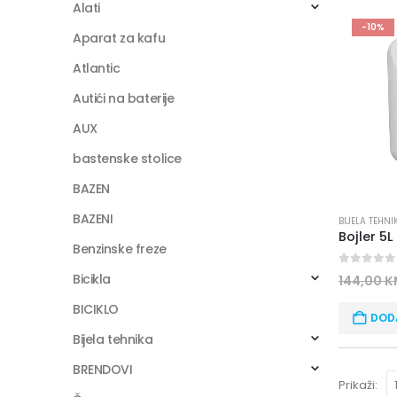
Alati
-10%
Aparat za kafu
Atlantic
Autići na baterije
AUX
bastenske stolice
BAZEN
BAZENI
BIJELA TEHNI
Bojler 5L
Benzinske freze
0
out of
Bicikla
144,00
K
BICIKLO
DOD
Bijela tehnika
BRENDOVI
Prikaži: