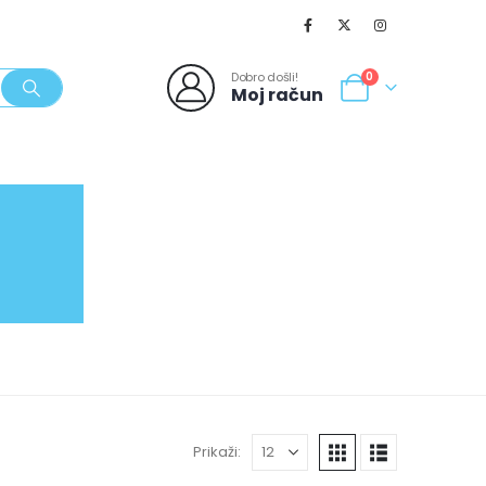
Dobro došli!
0
Moj račun
SVJEŽI POPUSTI
NOVO
062/980-986
Prikaži: