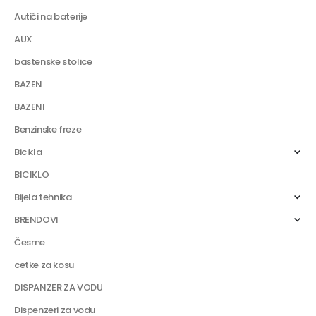
Autići na baterije
AUX
bastenske stolice
BAZEN
BAZENI
Benzinske freze
Bicikla
BICIKLO
Bijela tehnika
BRENDOVI
Česme
cetke za kosu
DISPANZER ZA VODU
Dispenzeri za vodu