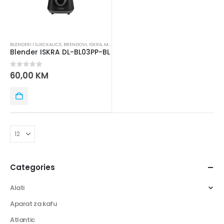
BLENDERI I SJECKALICE
,
BRENDOVI
,
ISKRA
,
MALI KUĆNI APARATI
Blender ISKRA DL-BL03PP-BL
0
out of 5
60,00
KM
Categories
Alati
Aparat za kafu
Atlantic