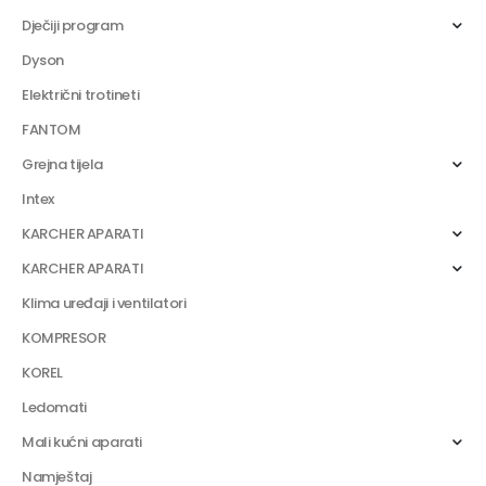
Dječiji program
Dyson
Električni trotineti
FANTOM
Grejna tijela
Intex
KARCHER APARATI
KARCHER APARATI
Klima uređaji i ventilatori
KOMPRESOR
KOREL
Ledomati
Mali kućni aparati
Namještaj