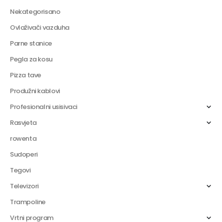
Nekategorisano
Ovlaživači vazduha
Parne stanice
Pegla za kosu
Pizza tave
Produžni kablovi
Profesionalni usisivaci
Rasvjeta
rowenta
Sudoperi
Tegovi
Televizori
Trampoline
Vrtni program