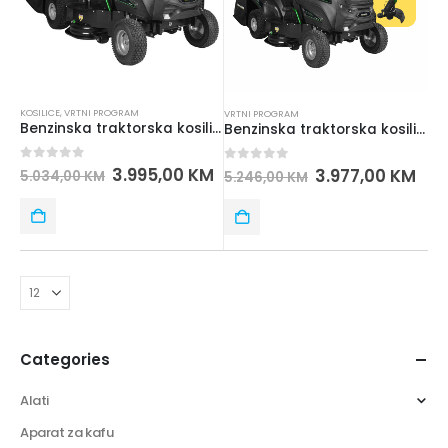
KOSILICE
,
VRTNI PROGRAM
VRTNI PROGRAM
Benzinska traktorska kosilica ISKRA ERO IE-TM352-840
Benzinska traktorska kosilica ISKRA ERO IE-TM352-840 + Akumulatorski trimer Iskra ERO sa nitima IEX-CGT-162 + komplet baterija 2x 2,0 Ah 20 V
0
out of 5
3.995,00
KM
0
out of 5
3.977,00
KM
5.034,00
KM
5.246,00
KM
Categories
Alati
Aparat za kafu