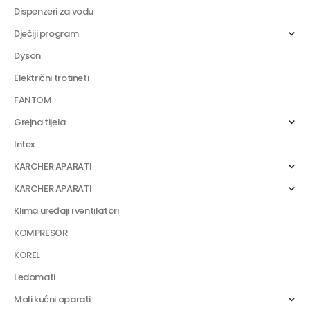
Dispenzeri za vodu
Dječiji program
Dyson
Električni trotineti
FANTOM
Grejna tijela
Intex
KARCHER APARATI
KARCHER APARATI
Klima uređaji i ventilatori
KOMPRESOR
KOREL
Ledomati
Mali kućni aparati