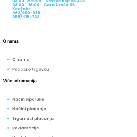
08:00-20:00h - Srpske vojske 345
08:00 - 16:00 - Cara Uroša 56
Kontakt:
062/980-986
055/415-722
O nama
O nama
Podaci o trgovcu
Više infromacija
Način isporuke
Načini plaćanja
Sigurnost plaćanja
Reklamacije