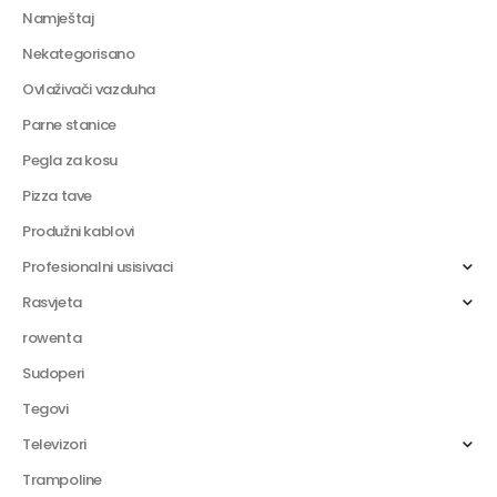
Namještaj
Nekategorisano
Ovlaživači vazduha
Parne stanice
Pegla za kosu
Pizza tave
Produžni kablovi
Profesionalni usisivaci
Rasvjeta
rowenta
Sudoperi
Tegovi
Televizori
Trampoline