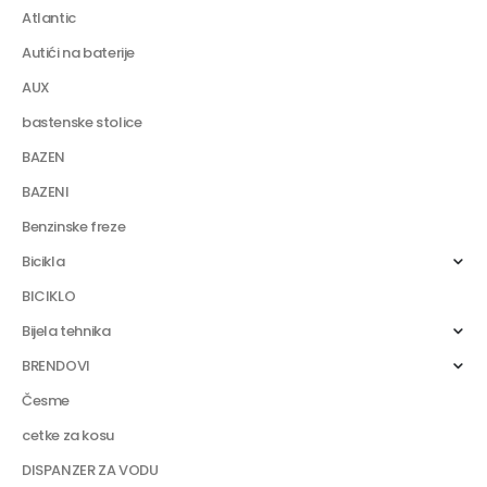
Atlantic
Autići na baterije
AUX
bastenske stolice
BAZEN
BAZENI
Benzinske freze
Bicikla
BICIKLO
Bijela tehnika
BRENDOVI
Česme
cetke za kosu
DISPANZER ZA VODU