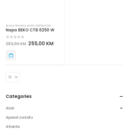
BIJELA TEHNIKA
,
NAPE / ASPIRATORI
Napa BEKO CTB 6250 W
0
out of 5
255,00
KM
283,00
KM
Categories
Alati
Aparat za kafu
Atlantic