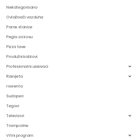
Nekategorisano
Ovlaživači vazduha
Parne stanice
Pegla za kosu
Pizza tave
Produžni kablovi
Profesionalni usisivaci
Rasvjeta
rowenta
Sudoperi
Tegovi
Televizori
Trampoline
Vrtni program