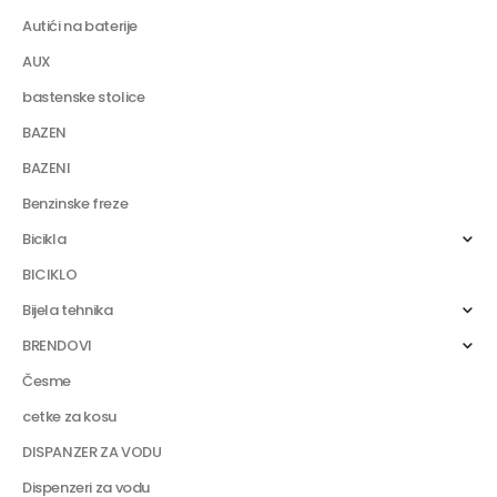
Autići na baterije
AUX
bastenske stolice
BAZEN
BAZENI
Benzinske freze
Bicikla
BICIKLO
Bijela tehnika
BRENDOVI
Česme
cetke za kosu
DISPANZER ZA VODU
Dispenzeri za vodu