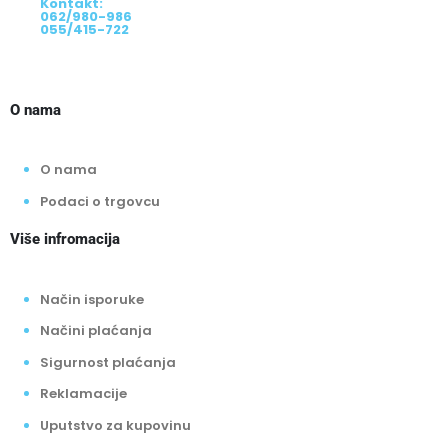
Kontakt:
062/980-986
055/415-722
O nama
O nama
Podaci o trgovcu
Više infromacija
Način isporuke
Načini plaćanja
Sigurnost plaćanja
Reklamacije
Uputstvo za kupovinu