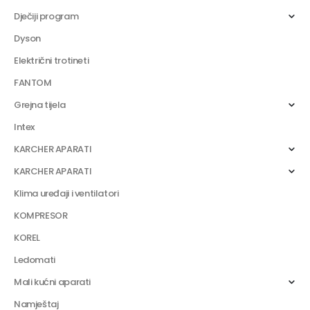
Dječiji program
Dyson
Električni trotineti
FANTOM
Grejna tijela
Intex
KARCHER APARATI
KARCHER APARATI
Klima uređaji i ventilatori
KOMPRESOR
KOREL
Ledomati
Mali kućni aparati
Namještaj