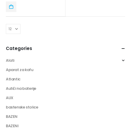
Categories
Alati
Aparat za kafu
Atlantic
Autići na baterije
AUX
bastenske stolice
BAZEN
BAZENI