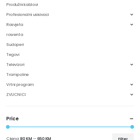
Produžni kablovi
Profesionalni usisivaci
Rasvjeta
rowenta
Sudoperi
Tegovi
Televizori
Trampoline
Vrtni program
ZVUCNICI
Price
Cijena:
80 KM
—
650 KM
Filter