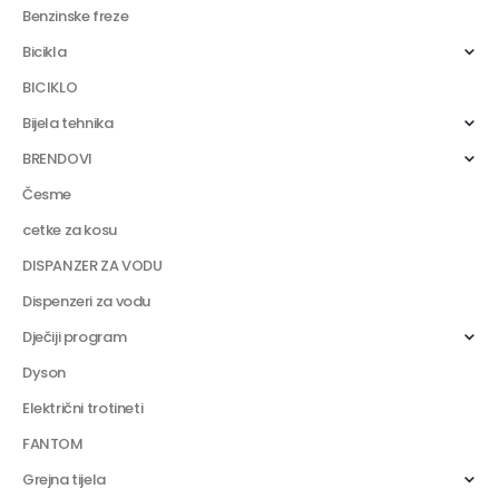
Benzinske freze
Bicikla
BICIKLO
Bijela tehnika
BRENDOVI
Česme
cetke za kosu
DISPANZER ZA VODU
Dispenzeri za vodu
Dječiji program
Dyson
Električni trotineti
FANTOM
Grejna tijela