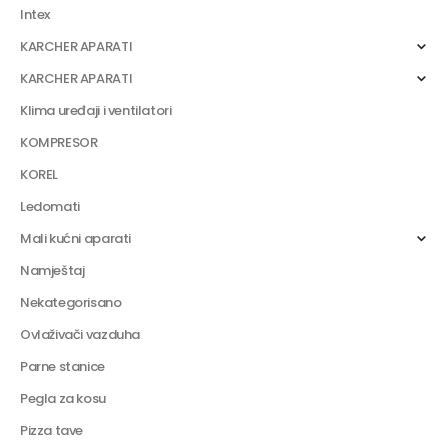
Intex
KARCHER APARATI
KARCHER APARATI
Klima uređaji i ventilatori
KOMPRESOR
KOREL
Ledomati
Mali kućni aparati
Namještaj
Nekategorisano
Ovlaživači vazduha
Parne stanice
Pegla za kosu
Pizza tave