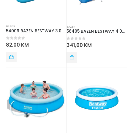
BAZEN
BAZEN
54009 BAZEN BESTWAY 3.05mx1.83mx56cm
56405 BAZEN BESTWAY 4.00mx2.11mx81cm
0
out of 5
82,00
KM
0
out of 5
341,00
KM