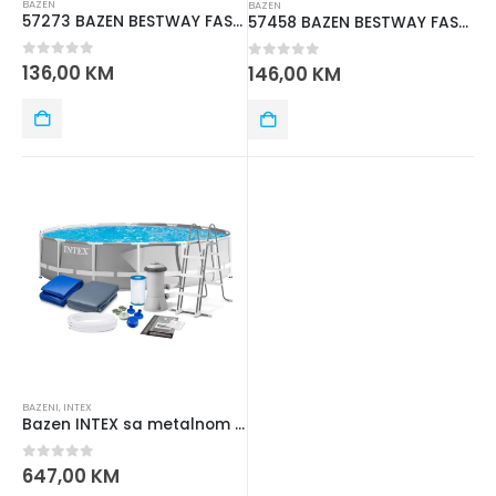
BAZEN
BAZEN
57273 BAZEN BESTWAY FAST SET 3.66mx76 cm
57458 BAZEN BESTWAY FAST SET 3.05mx 66cm
0
out of 5
136,00
KM
0
out of 5
146,00
KM
BAZENI
,
INTEX
Bazen INTEX sa metalnom konstrukcijom PRISM FRAME Premium 427×107 cm – 26720NP
0
out of 5
647,00
KM