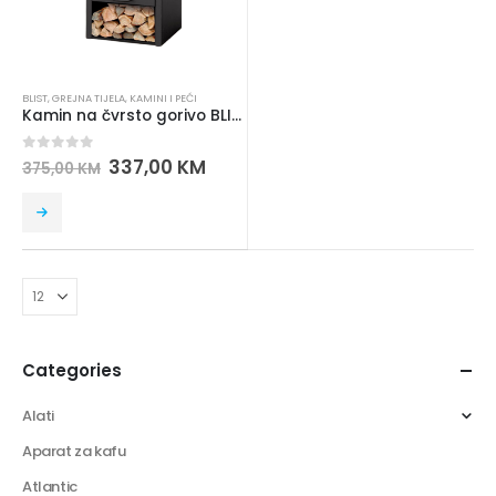
BLIST
,
GREJNA TIJELA
,
KAMINI I PEĆI
Kamin na čvrsto gorivo BLIST B2
0
out of 5
337,00
KM
375,00
KM
Categories
Alati
Aparat za kafu
Atlantic