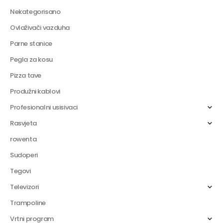
Nekategorisano
Ovlaživači vazduha
Parne stanice
Pegla za kosu
Pizza tave
Produžni kablovi
Profesionalni usisivaci
Rasvjeta
rowenta
Sudoperi
Tegovi
Televizori
Trampoline
Vrtni program