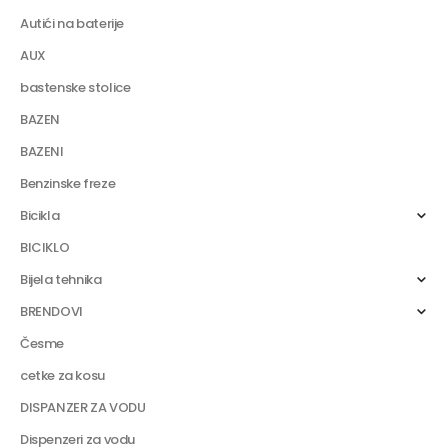
Autići na baterije
AUX
bastenske stolice
BAZEN
BAZENI
Benzinske freze
Bicikla
BICIKLO
Bijela tehnika
BRENDOVI
Česme
cetke za kosu
DISPANZER ZA VODU
Dispenzeri za vodu