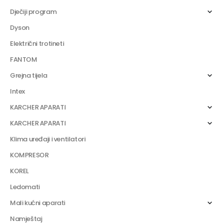
Dječiji program
Dyson
Električni trotineti
FANTOM
Grejna tijela
Intex
KARCHER APARATI
KARCHER APARATI
Klima uređaji i ventilatori
KOMPRESOR
KOREL
Ledomati
Mali kućni aparati
Namještaj