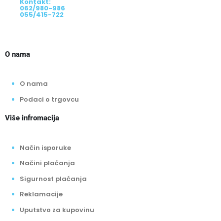
Kontakt:
062/980-986
055/415-722
O nama
O nama
Podaci o trgovcu
Više infromacija
Način isporuke
Načini plaćanja
Sigurnost plaćanja
Reklamacije
Uputstvo za kupovinu