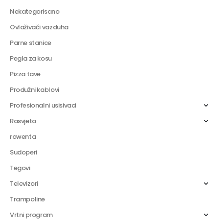
Nekategorisano
Ovlaživači vazduha
Parne stanice
Pegla za kosu
Pizza tave
Produžni kablovi
Profesionalni usisivaci
Rasvjeta
rowenta
Sudoperi
Tegovi
Televizori
Trampoline
Vrtni program