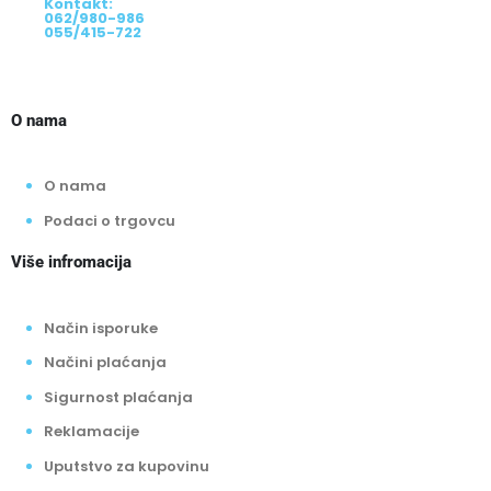
Kontakt:
062/980-986
055/415-722
O nama
O nama
Podaci o trgovcu
Više infromacija
Način isporuke
Načini plaćanja
Sigurnost plaćanja
Reklamacije
Uputstvo za kupovinu