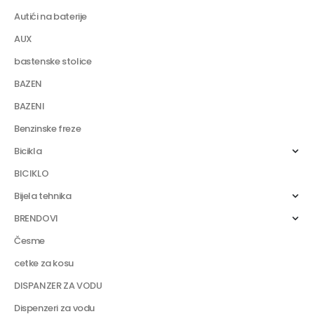
Autići na baterije
AUX
bastenske stolice
BAZEN
BAZENI
Benzinske freze
Bicikla
BICIKLO
Bijela tehnika
BRENDOVI
Česme
cetke za kosu
DISPANZER ZA VODU
Dispenzeri za vodu