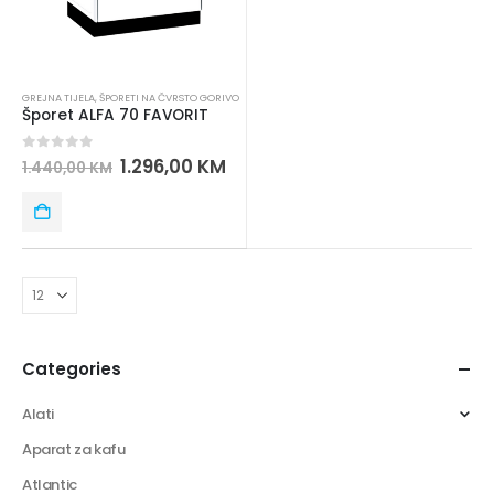
GREJNA TIJELA
,
ŠPORETI NA ČVRSTO GORIVO
Šporet ALFA 70 FAVORIT
0
out of 5
1.296,00
KM
1.440,00
KM
Categories
Alati
Aparat za kafu
Atlantic