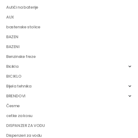
Autići na baterije
AUX
bastenske stolice
BAZEN
BAZENI
Benzinske freze
Bicikla
BICIKLO
Bijela tehnika
BRENDOVI
Česme
cetke za kosu
DISPANZER ZA VODU
Dispenzeri za vodu