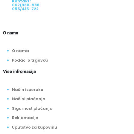
Kontakt:
062/980-986
055/415-722
O nama
O nama
Podaci o trgovcu
Više infromacija
Način isporuke
Načini plaćanja
Sigurnost plaćanja
Reklamacije
Uputstvo za kupovinu