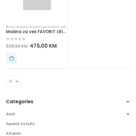
BIJELA TEHNIKA
,
FAVORIT ELECTRONICS
,
VEŠ MAŠINE
Mašina za veš FAVORIT L6100/MP6102
0
out of 5
475,00
KM
528,00
KM
Categories
Alati
Aparat za kafu
Atlantic