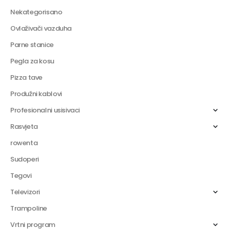
Nekategorisano
Ovlaživači vazduha
Parne stanice
Pegla za kosu
Pizza tave
Produžni kablovi
Profesionalni usisivaci
Rasvjeta
rowenta
Sudoperi
Tegovi
Televizori
Trampoline
Vrtni program