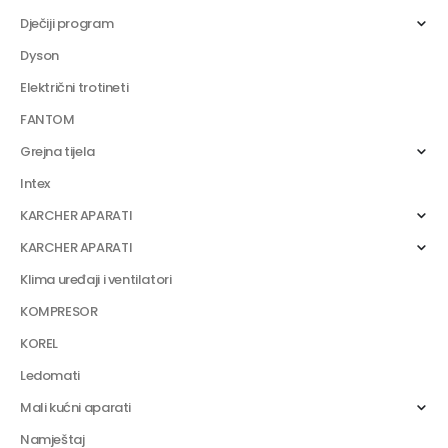
Dječiji program
Dyson
Električni trotineti
FANTOM
Grejna tijela
Intex
KARCHER APARATI
KARCHER APARATI
Klima uređaji i ventilatori
KOMPRESOR
KOREL
Ledomati
Mali kućni aparati
Namještaj