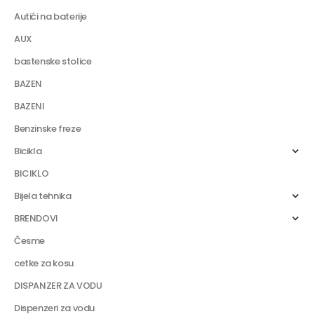
Autići na baterije
AUX
bastenske stolice
BAZEN
BAZENI
Benzinske freze
Bicikla
BICIKLO
Bijela tehnika
BRENDOVI
Česme
cetke za kosu
DISPANZER ZA VODU
Dispenzeri za vodu