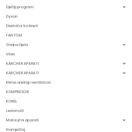
Dječiji program
Dyson
Električni trotineti
FANTOM
Grejna tijela
Intex
KARCHER APARATI
KARCHER APARATI
Klima uređaji i ventilatori
KOMPRESOR
KOREL
Ledomati
Mali kućni aparati
Namještaj