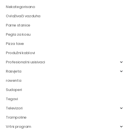
Nekategorisano
Ovlaživači vazduha
Parne stanice
Pegla za kosu
Pizza tave
Produžni kablovi
Profesionalni usisivaci
Rasvjeta
rowenta
Sudoperi
Tegovi
Televizori
Trampoline
Vrtni program