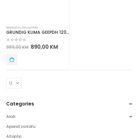
BRENDOVI
,
GRUNDING
GRUNDIG KLIMA GEEPDH 120/121 INVERTER WIFI
0
out of 5
890,00
KM
989,00
KM
Categories
Alati
Aparat za kafu
Atlantic