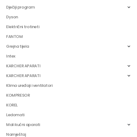
Dječiji program
Dyson
Električni trotineti
FANTOM
Grejna tijela
Intex
KARCHER APARATI
KARCHER APARATI
Klima uređaji i ventilatori
KOMPRESOR
KOREL
Ledomati
Mali kućni aparati
Namještaj