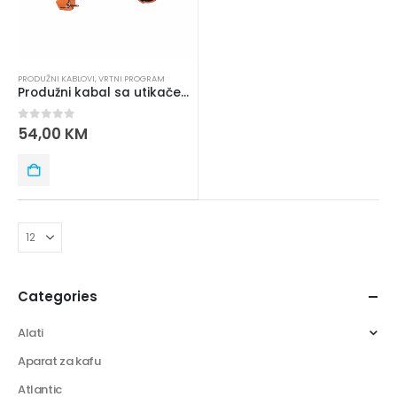
PRODUŽNI KABLOVI
,
VRTNI PROGRAM
Produžni kabal sa utikačem za kosilicu 40M
0
out of 5
54,00
KM
Categories
Alati
Aparat za kafu
Atlantic