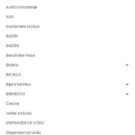
Autići na baterije
AUX
bastenske stolice
BAZEN
BAZENI
Benzinske freze
Bicikla
BICIKLO
Bijela tehnika
BRENDOVI
Česme
cetke za kosu
DISPANZER ZA VODU
Dispenzeri za vodu