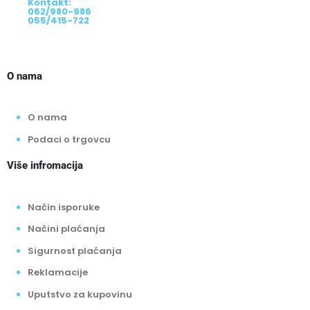
Kontakt:
062/980-986
055/415-722
O nama
O nama
Podaci o trgovcu
Više infromacija
Način isporuke
Načini plaćanja
Sigurnost plaćanja
Reklamacije
Uputstvo za kupovinu