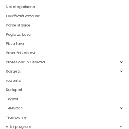
Nekategorisano
Ovlaživači vazduha
Parne stanice
Pegla za kosu
Pizza tave
Produžni kablovi
Profesionalni usisivaci
Rasvjeta
rowenta
Sudoperi
Tegovi
Televizori
Trampoline
Vrtni program