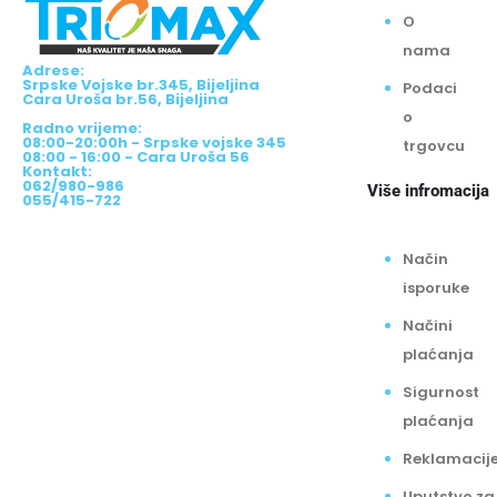
O
nama
Adrese:
Srpske Vojske br.345, Bijeljina
Podaci
Cara Uroša br.56, Bijeljina
o
Radno vrijeme:
08:00-20:00h - Srpske vojske 345
trgovcu
08:00 - 16:00 - Cara Uroša 56
Kontakt:
062/980-986
Više infromacija
055/415-722
Način
isporuke
Načini
plaćanja
Sigurnost
plaćanja
Reklamacij
Uputstvo za