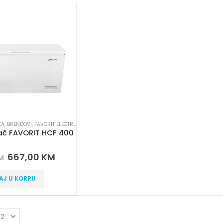
KA
,
BRENDOVI
,
FAVORIT ELECTRONICS
,
ZAMRZIVAČI
ač FAVORIT HCF 400
 5
667,00
KM
M
AJ U KORPU