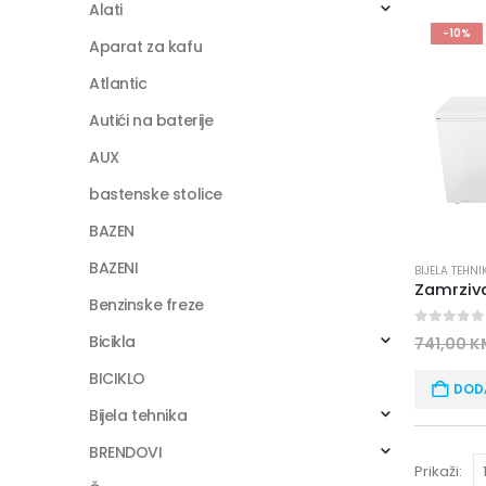
Alati
-10%
Aparat za kafu
Atlantic
Autići na baterije
AUX
bastenske stolice
BAZEN
BAZENI
BIJELA TEHNI
Zamrziv
Benzinske freze
0
out of
Bicikla
741,00
K
BICIKLO
DOD
Bijela tehnika
BRENDOVI
Prikaži: