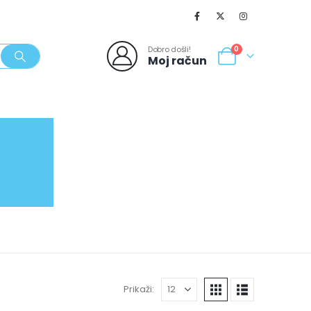
Dobro došli!
0
Moj račun
SVJEŽI POPUSTI
NOVO
062/980-986
Prikaži: