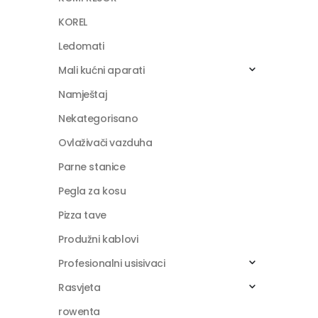
KOREL
Ledomati
Mali kućni aparati
Namještaj
Nekategorisano
Ovlaživači vazduha
Parne stanice
Pegla za kosu
Pizza tave
Produžni kablovi
Profesionalni usisivaci
Rasvjeta
rowenta