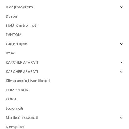
Dječiji program
Dyson
Električni trotineti
FANTOM
Grejna tijela
Intex
KARCHER APARATI
KARCHER APARATI
Klima uređaji i ventilatori
KOMPRESOR
KOREL
Ledomati
Mali kućni aparati
Namještaj