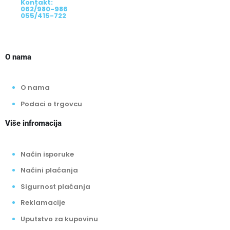
Kontakt:
062/980-986
055/415-722
O nama
O nama
Podaci o trgovcu
Više infromacija
Način isporuke
Načini plaćanja
Sigurnost plaćanja
Reklamacije
Uputstvo za kupovinu