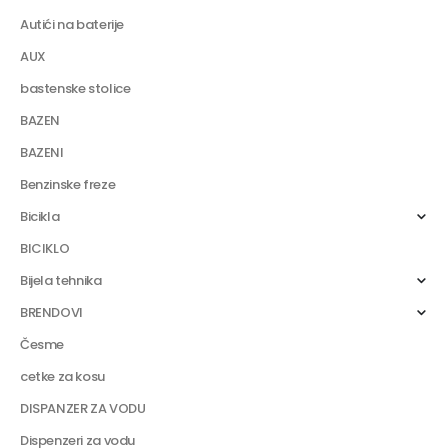
Autići na baterije
AUX
bastenske stolice
BAZEN
BAZENI
Benzinske freze
Bicikla
BICIKLO
Bijela tehnika
BRENDOVI
Česme
cetke za kosu
DISPANZER ZA VODU
Dispenzeri za vodu