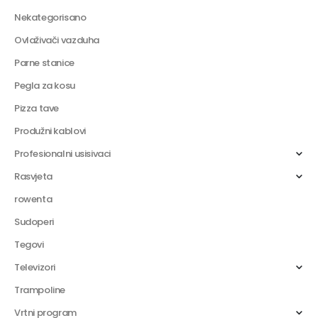
Nekategorisano
Ovlaživači vazduha
Parne stanice
Pegla za kosu
Pizza tave
Produžni kablovi
Profesionalni usisivaci
Rasvjeta
rowenta
Sudoperi
Tegovi
Televizori
Trampoline
Vrtni program