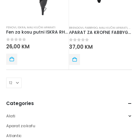
FENOVI
,
ISKRA
,
MALI KUĆNI APARATI
BRENDOVI
,
FABBYGO
,
MALI KUĆNI APARATI
,
RAZN
Fen za kosu putni ISKRA RH-1818-1 1200W – crna boja
АPARAT ZA KROFNE FABBYGO EL-211B
0
out of 5
26,00
KM
0
out of 5
37,00
KM
Categories
Alati
Aparat za kafu
Atlantic