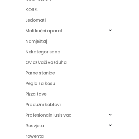
KOREL
Ledomati
Mali kućni aparati
Namještaj
Nekategorisano
Ovlaživači vazduha
Parne stanice
Pegla za kosu
Pizza tave
Produžni kablovi
Profesionalni usisivaci
Rasvjeta
rowenta