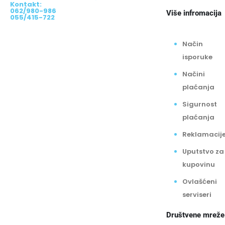
Kontakt:
062/980-986
Više infromacija
055/415-722
Način
isporuke
Načini
plaćanja
Sigurnost
plaćanja
Reklamacij
Uputstvo za
kupovinu
Ovlašćeni
serviseri
Društvene mreže