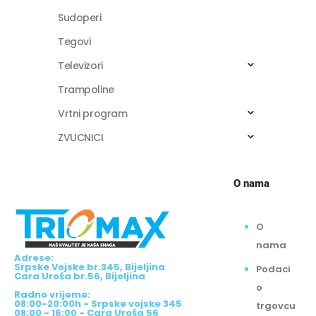
Sudoperi
Tegovi
Televizori
Trampoline
Vrtni program
ZVUCNICI
O nama
O
nama
Adrese:
Srpske Vojske br.345, Bijeljina
Podaci
Cara Uroša br.56, Bijeljina
o
Radno vrijeme:
08:00-20:00h - Srpske vojske 345
trgovcu
08:00 - 16:00 - Cara Uroša 56