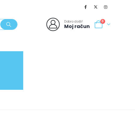
Dobro došli!
0
Moj račun
SVJEŽI POPUSTI
NOVO
062/980-986