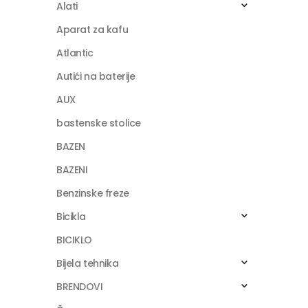
Alati
Aparat za kafu
Atlantic
Autići na baterije
AUX
bastenske stolice
BAZEN
BAZENI
Benzinske freze
Bicikla
BICIKLO
Bijela tehnika
BRENDOVI