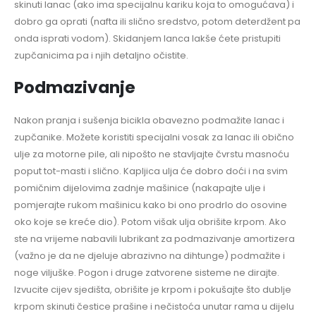
skinuti lanac (ako ima specijalnu kariku koja to omogućava) i
dobro ga oprati (nafta ili slično sredstvo, potom deterdžent pa
onda isprati vodom). Skidanjem lanca lakše ćete pristupiti
zupčanicima pa i njih detaljno očistite.
Podmazivanje
Nakon pranja i sušenja bicikla obavezno podmažite lanac i
zupčanike. Možete koristiti specijalni vosak za lanac ili obično
ulje za motorne pile, ali nipošto ne stavljajte čvrstu masnoću
poput tot-masti i slično. Kapljica ulja će dobro doći i na svim
pomičnim dijelovima zadnje mašinice (nakapajte ulje i
pomjerajte rukom mašinicu kako bi ono prodrlo do osovine
oko koje se kreće dio). Potom višak ulja obrišite krpom. Ako
ste na vrijeme nabavili lubrikant za podmazivanje amortizera
(važno je da ne djeluje abrazivno na dihtunge) podmažite i
noge viljuške. Pogon i druge zatvorene sisteme ne dirajte.
Izvucite cijev sjedišta, obrišite je krpom i pokušajte što dublje
krpom skinuti čestice prašine i nečistoća unutar rama u dijelu