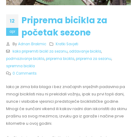
Priprema bicikla za
12
početak sezone
apr
By
Adnan Brakmic
Kratki Savjeti
kako pripremiti bicikl za sezonu
,
održavanje bicikla
,
podmazivanje bicikla
,
priprema bicikla
,
priprema za sezonu
,
spremna bicikla
0 Comments
Iako je zima bila blaga i bez značajnih snježnih padavina pa
mnogi biciklisti nisu ni prekidali vožnju, ipak su prvi topli dani,
sunce i visibabe vjesnici predstojeće biciklističke godine.
Mnogi će sunčani vikend ili kakav radni dan iskoristiti da skinu
prašinu sa svog mezimca, izvuku ga iz garaže i načine prve
kilometre u ovoj godini.