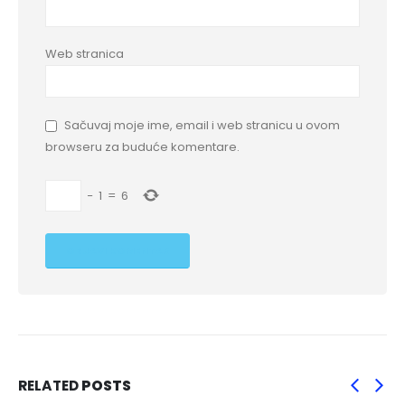
Web stranica
Sačuvaj moje ime, email i web stranicu u ovom
browseru za buduće komentare.
−
1
=
6
RELATED
POSTS