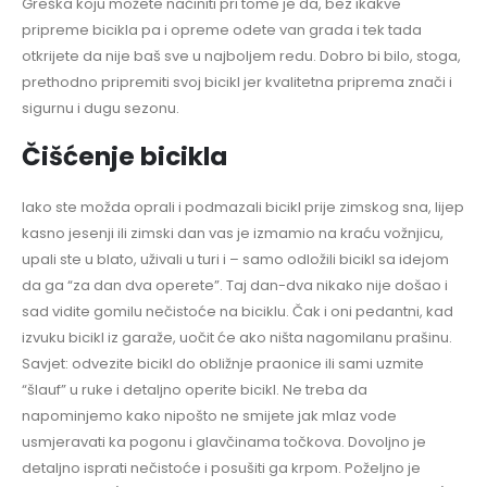
Greška koju možete načiniti pri tome je da, bez ikakve
pripreme bicikla pa i opreme odete van grada i tek tada
otkrijete da nije baš sve u najboljem redu. Dobro bi bilo, stoga,
prethodno pripremiti svoj bicikl jer kvalitetna priprema znači i
sigurnu i dugu sezonu.
Čišćenje bicikla
Iako ste možda oprali i podmazali bicikl prije zimskog sna, lijep
kasno jesenji ili zimski dan vas je izmamio na kraću vožnjicu,
upali ste u blato, uživali u turi i – samo odložili bicikl sa idejom
da ga “za dan dva operete”. Taj dan-dva nikako nije došao i
sad vidite gomilu nečistoće na biciklu. Čak i oni pedantni, kad
izvuku bicikl iz garaže, uočit će ako ništa nagomilanu prašinu.
Savjet: odvezite bicikl do obližnje praonice ili sami uzmite
“šlauf” u ruke i detaljno operite bicikl. Ne treba da
napominjemo kako nipošto ne smijete jak mlaz vode
usmjeravati ka pogonu i glavčinama točkova. Dovoljno je
detaljno isprati nečistoće i posušiti ga krpom. Poželjno je