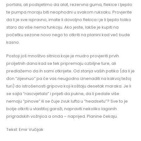
portala, ali podsjetimo da alat, rezervna guma, flekice i ljepilo
te pumpa moraju biti neophodni u svakom ruksaku. Provjerite
da li je sve ispravno, imate li dovoljno flekica i je li ljepilo toliko
staro da više nema funkciju. Ako jeste, lakše je kupiti na
početku sezone novo nego to otkriti na planini kad već bude
kasno.
Postoji još mnoštvo sitnica koje je mudro provjeriti prvih
proljetnih dana kad se tek pripremaju ozbiljne ture, ali
predlažemo da ih sami otkrijete. Od stanja vaših patika (da li je
đon “zijevnuo” pa će vas neugodno iznenaditi na kakvoj težoj
turi) do istrošenosti gripova koji koštaju desetak maraka. Je li
se sajla “rascvjetala” i prijeti da pukne, da li pedale više
nemaju “pinove” ili se čuje zvuk lufta u “headsetu”? Sve to je
bolje otkriti u vlastitoj garaži, napraviti nekoliko laganih
prigradskih vožnjica a onda – naprijed. Planine čekaju.
Tekst: Emir Vučijak