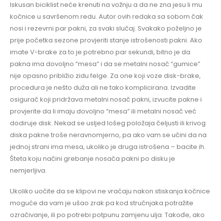
Iskusan biciklist neće krenuti na vožnju a da ne zna jesu li mu
kočnice u savršenom redu. Autor ovih redaka sa sobom čak
nosi i rezevrni par pakni, za svaki slučaj. Svakako poželjno je
prije početka sezone provjeriti stanje istrošenosti pakni. Ako
imate V-brake za to je potrebno par sekundi, bitno je da
pakna ima dovoljno “mesa” i da se metalni nosač “gumice”
nije opasno približio zidu felge. Za one koji voze disk-brake,
procedura je nešto duža ali ne tako komplicirana. Izvadite
osigurač koji pridržava metalni nosač pakni, izvucite pakne i
provjerite da li imaju dovoljno “mesa” ili metalni nosač već
dodiruje disk. Nekad se usljed lošeg položaja čeljusti ili krivog
diska pakne troše neravnomjerno, pa ako vam se učini da na
jednoj strani ima mesa, ukoliko je druga istrošena – bacite ih.
Šteta koju načini grebanje nosača pakni po disku je
nemjerljiva.
Ukoliko uočite da se klipovi ne vraćaju nakon stiskanja kočnice
moguće da vam je ušao zrak pa kod stručnjaka potražite
ozračivanje, ili po potrebi potpunu zamjenu ulja. Takođe, ako