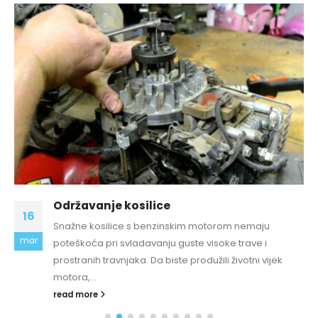
Održavanje kosilice
16
Snažne kosilice s benzinskim motorom nemaju
mar
poteškoća pri svladavanju guste visoke trave i
prostranih travnjaka. Da biste produžili životni vijek
motora,...
read more