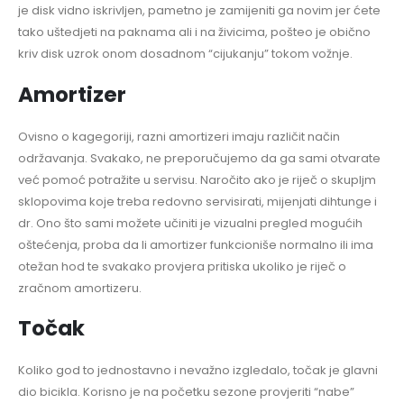
je disk vidno iskrivljen, pametno je zamijeniti ga novim jer ćete
tako uštedjeti na paknama ali i na živicima, pošteo je obično
kriv disk uzrok onom dosadnom “cijukanju” tokom vožnje.
Amortizer
Ovisno o kagegoriji, razni amortizeri imaju različit način
održavanja. Svakako, ne preporučujemo da ga sami otvarate
već pomoć potražite u servisu. Naročito ako je riječ o skupljm
sklopovima koje treba redovno servisirati, mijenjati dihtunge i
dr. Ono što sami možete učiniti je vizualni pregled mogućih
oštećenja, proba da li amortizer funkcioniše normalno ili ima
otežan hod te svakako provjera pritiska ukoliko je riječ o
zračnom amortizeru.
Točak
Koliko god to jednostavno i nevažno izgledalo, točak je glavni
dio bicikla. Korisno je na početku sezone provjeriti “nabe”