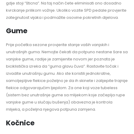
gdje stoji “šticna”. Na taj način ćete eliminisati ono dosadno
kvrckanje prilikom vožnje. Ukoliko vozite SPD pedale provjerite
zategnutost vijaka i podmažite osovine pokretnih dijelova.
Gume
Prije početka sezone provjerite stanje vaših vanjskih i
unutrašnjih guma. Nemojte čekati da potpuno nestane šare sa
vanjske gume, radije je zamijenite novom jer poznata je
biciklistička izreka da “guma glavu čuva”. Rastavite točak i
izvadite unutrašnju gumu. Ako ste koristili jednokratne,
samoljepljive flekice poželjno je da ih skinete i zalijepite trajnije
flekice odgovarajućim ljepilom. Za one koji voze tubeless
(sistem bez unutrašnje gume sa mlijekom koje začeplja rupe
vanjske gume u slučaju bušenja) obavezna je kontrola
mlijeka, a poželjna njegova potpuna zamjena.
Kočnice