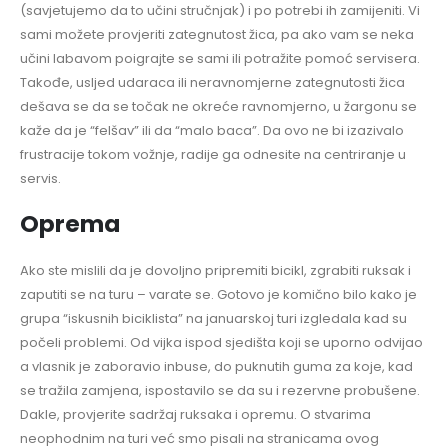
(savjetujemo da to učini stručnjak) i po potrebi ih zamijeniti. Vi
sami možete provjeriti zategnutost žica, pa ako vam se neka
učini labavom poigrajte se sami ili potražite pomoć servisera.
Takođe, usljed udaraca ili neravnomjerne zategnutosti žica
dešava se da se točak ne okreće ravnomjerno, u žargonu se
kaže da je “felšav” ili da “malo baca”. Da ovo ne bi izazivalo
frustracije tokom vožnje, radije ga odnesite na centriranje u
servis.
Oprema
Ako ste mislili da je dovoljno pripremiti bicikl, zgrabiti ruksak i
zaputiti se na turu – varate se. Gotovo je komično bilo kako je
grupa “iskusnih biciklista” na januarskoj turi izgledala kad su
počeli problemi. Od vijka ispod sjedišta koji se uporno odvijao
a vlasnik je zaboravio inbuse, do puknutih guma za koje, kad
se tražila zamjena, ispostavilo se da su i rezervne probušene.
Dakle, provjerite sadržaj ruksaka i opremu. O stvarima
neophodnim na turi već smo pisali na stranicama ovog