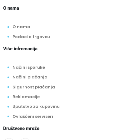
O nama
O nama
Podaci o trgovcu
Više infromacija
Način isporuke
Načini plaćanja
Sigurnost plaćanja
Reklamacije
Uputstvo za kupovinu
Ovlašćeni serviseri
Društvene mreže