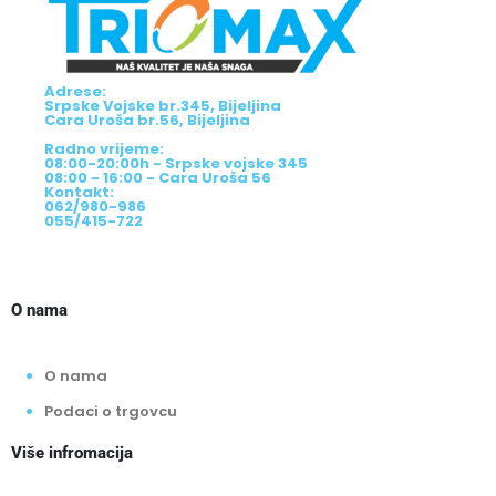
Adrese:
Srpske Vojske br.345, Bijeljina
Cara Uroša br.56, Bijeljina
Radno vrijeme:
08:00-20:00h - Srpske vojske 345
08:00 - 16:00 - Cara Uroša 56
Kontakt:
062/980-986
055/415-722
O nama
O nama
Podaci o trgovcu
Više infromacija
Način isporuke