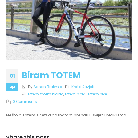
Biram TOTEM
01
apr
By
Adnan Brakmic
Kratki Savjeti
totem
,
totem bicikla
,
totem bicikli
,
totem bike
0 Comments
Nešto o Totem svjetski poznatom brendu u svijetu biciklizma
Share this post