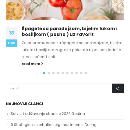
Da li su usisivači sa vodenim filterom
27
zaista bolji od običnih?
Stari usisivač je na izdisaju. Sada se treba snaći u
okt
moru novih modela i uzeti onaj koji će Vam najviše...
read more
NAJNOVIJI ČLANCI
Servisi i održavanje stranice 2024 Godina
9 Strategien zu erhalten eigenes Internet Dating
Selbstvertrauen rechts zurück