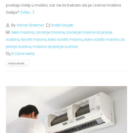
postaju čistiji u mašini, zar ne bi trebalo da je i sama mašina
čistija?
(više…)
By
Adnan Brakmic
Kratki Savjeti
beko masina
,
ciscenje masine
,
ciscenje masine za pranje
sudova
,
favorit masina
,
kako ocistiti masinu
,
kako ocistiti masinu za
pranje sudova
,
masina za pranje sudova
0 Comments
READ MORE...