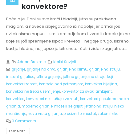
okt
konvektore?
Počelo je. Dani su sve kraći i hladniji, jutra su prekrivena
maglom, a naveče izbjegavamo ići napolje jer ormar još
uvijek nismo napunili zimskom odjećom i izvadili debele jakne
koje su još spremljene ispod kreveta ili negdje drugo. Iskreno,
kad je hladno, najljepše je biti unutar četiri zida i zagrijati se...
By
Adnan Brakmic
Kratki Savjeti
grijanje
,
grijanje na drva
,
grijanje na klimu
,
grijanje na struju
,
instant grijalice
,
jeftino grijanje
,
jeftino grijanje na struju
,
koji
konvektor izabrati
,
kontrola nad potrosnjom
,
konvektor bijeljina
,
konvektor ne treba uzemljenje
,
konvektor za svaki ambijent
,
konvektori
,
konvektori ne isušuju vazduh
,
konvektori popularan nacin
grijanja
,
moderno grijanje
,
moze li se grijati jeftino na struju
,
nisko
montiranje
,
nova vrsta grijanja
,
precizni termostat
,
zakon fizike
0 Comments
READ MORE...