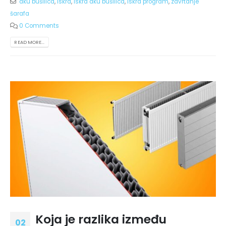
aku bušilica
,
iskra
,
iskra aku bušilica
,
iskra program
,
zavrtanje
šarafa
0 Comments
READ MORE...
Koja je razlika između
02