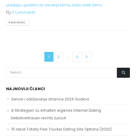
uredjaja
,
uputstvo za ciscenje klime
,
zasto cistiti klimu
0 Comments
READ MORE...
…
1
2
5
NAJNOVIJI ČLANCI
Servisi i održavanje stranice 2024 Godina
9 Strategien zu erhalten eigenes Internet Dating
Selbstvertrauen rechts zurück
15 Ideal Totally Free Trucker Dating Site Options (2020)