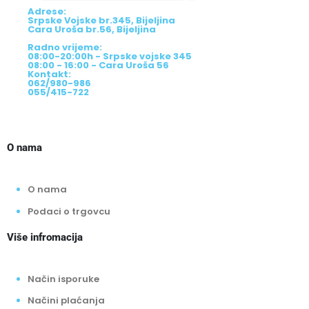
Adrese:
Srpske Vojske br.345, Bijeljina
Cara Uroša br.56, Bijeljina
Radno vrijeme:
08:00-20:00h - Srpske vojske 345
08:00 - 16:00 - Cara Uroša 56
Kontakt:
062/980-986
055/415-722
O nama
O nama
Podaci o trgovcu
Više infromacija
Način isporuke
Načini plaćanja