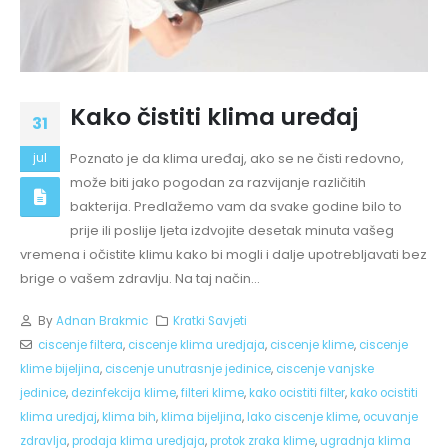
Kako čistiti klima uređaj
31
Poznato je da klima uređaj, ako se ne čisti redovno,
jul
može biti jako pogodan za razvijanje različitih
bakterija. Predlažemo vam da svake godine bilo to
prije ili poslije ljeta izdvojite desetak minuta vašeg
vremena i očistite klimu kako bi mogli i dalje upotrebljavati bez
brige o vašem zdravlju. Na taj način...
By
Adnan Brakmic
Kratki Savjeti
ciscenje filtera
,
ciscenje klima uredjaja
,
ciscenje klime
,
ciscenje
klime bijeljina
,
ciscenje unutrasnje jedinice
,
ciscenje vanjske
jedinice
,
dezinfekcija klime
,
filteri klime
,
kako ocistiti filter
,
kako ocistiti
klima uredjaj
,
klima bih
,
klima bijeljina
,
lako ciscenje klime
,
ocuvanje
zdravlja
,
prodaja klima uredjaja
,
protok zraka klime
,
ugradnja klima