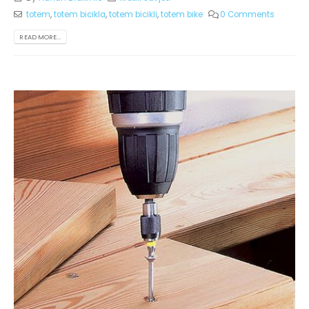
totem
,
totem bicikla
,
totem bicikli
,
totem bike
0 Comments
READ MORE...