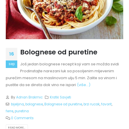
Bolognese od puretine
16
Još jedan bolognese recept koji vam se možda svidi
sep
Prodinstajte narezani luk sa posoljenim mljevenim
purećim mesom na maslinovom ulju 5 min. Zalite sa vinom i
pustite da se dinsta dok vino ne ispari
(više…)
By
Adnan Brakmic
Kratki Savjeti
bijeljina
,
bolognese
,
Bolognese od puretine
,
brzi rucak
,
favorit
,
ferre
,
puretina
0 Comments
READ MORE...