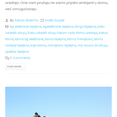
uređaja. One nam pružaju ne samo prijatni ambijent u domu,
već omogućavaju...
By
Adnan Brakmic
Kratki Savjeti
bg elektronik bijeljina
,
bgelektronik bijeljina
,
bingo bijeljina
,
kako
ustediti struju
,
Kako uštediti struju tokom rada klima uređaja
,
kakva
klima
,
klima bg elektronik
,
klima bijeljina
,
klima mihajlovic
,
klima
uredjaji bijeljina
,
koja klima
,
mihajlovic bijeljina
,
nizi racuni za struju
,
spektar bijeljina
0 Comments
READ MORE...