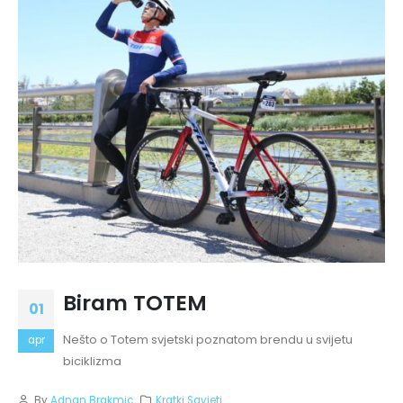
Biram TOTEM
01
Nešto o Totem svjetski poznatom brendu u svijetu
apr
biciklizma
By
Adnan Brakmic
Kratki Savjeti