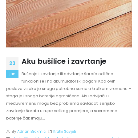
Aku bušilice i zavrtanje
23
Bušenje i zavrtanje ili odvrtanje šarafa odlično
jan
funkcioniše i na akumulatorski pogon! Kod ovih
poslova visoka je snaga potrebna samo u kratkom vremenu –
stoga je i snaga baterije ograničena. Aku odvijači u
međuvremenu mogu bez problema savladati serijsko
zavrtanje šarafa u rupe velikog promjera, a savremene
baterije čak imaju...
By
Adnan Brakmic
Kratki Savjeti