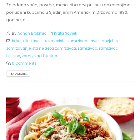
Zaleđeno voće, povrće, meso, riba prvi put su u pakovanjima
ponuđeni kupcima u Sjedinjenim Američkim Državama 1930.
godine, a...
By
Adnan Brakmic
Kratki Savjeti
bekof
,
elin
,
favorit
,
kako koristiti zamrzivac
,
savjeti
,
savjeti za
zamrzavanje
,
sta ne treba zamrzavati
,
zamrzivac
,
zamrzivac
bijeljina
,
zamrzivaci bijeljina
0 Comments
READ MORE...