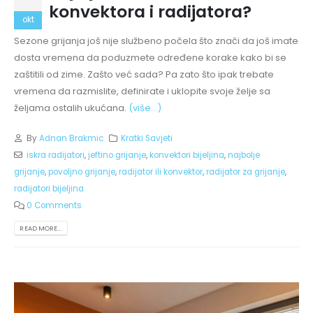
konvektora i radijatora?
okt
Sezone grijanja još nije službeno počela što znači da još imate
dosta vremena da poduzmete određene korake kako bi se
zaštitili od zime. Zašto već sada? Pa zato što ipak trebate
vremena da razmislite, definirate i uklopite svoje želje sa
željama ostalih ukućana.
(više…)
By
Adnan Brakmic
Kratki Savjeti
iskra radijatori
,
jeftino grijanje
,
konvektori bijeljina
,
najbolje
grijanje
,
povoljno grijanje
,
radijator ili konvektor
,
radijator za grijanje
,
radijatori bijeljina
0 Comments
READ MORE...