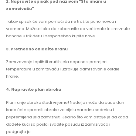
2. Napravite spisak pod nazivom ”Šta imam u
zamrzivaču”
Takav spisak će vam pomoći da ne trošite puno novca i
vremena. Možete lako da zaboravite da već imate tri smrznute
banane u frižideru i bespotrebno kupite nove.
3. Prethodno ohladite hranu
Zamrzavanje toplih ili vrućih jela doprinosi promjeni
temperature u zamrzivaču i uzrokuje odmrzavanje ostale
hrane.
4. Napravite plan obroka
Planiranje obroka štedi vrijeme! Nedelja može da bude dan
kada ćete spremiti obroke za cijelu narednu sedmicu i
pripremljena jela zamrznuti. Jedino što vam ostaje je da kada
dođete kući sa posla izvadite posudu iz zamrzivača i
podgrejte je.