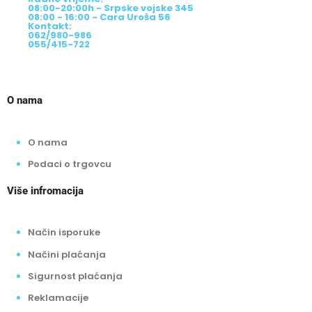
Radno vrijeme:
08:00-20:00h - Srpske vojske 345
08:00 - 16:00 - Cara Uroša 56
Kontakt:
062/980-986
055/415-722
O nama
O nama
Podaci o trgovcu
Više infromacija
Način isporuke
Načini plaćanja
Sigurnost plaćanja
Reklamacije