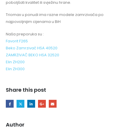
poboljšati kvalitet ili svježinu hrane.
Triomax u ponudi ima razne modele zamrzivača po
najpovoljnijim cijenama u BiH
Naša preporuka su :
Favorit F265
Beko Zamrzivač HSA 40520
ZAMRZIVAČ BEKO HSA 32520
Elin ZH200
Elin ZH300
Share this post
Author