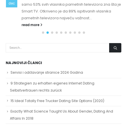
dec
samo 53% svih vlasnika pametnih televizora zna šta je
Smart TV. Otkriveno je da 89% ispitivanih vlasnika
pametnih televizora najveću važnost...
read more
NAJNOVIJI ČLANCI
Servisi i održavanje stranice 2024 Godina
9 Strategien zu erhalten eigenes Internet Dating
Selbstvertrauen rechts zurück
15 Ideal Totally Free Trucker Dating Site Options (2020)
Exactly What Science Taught Us About Gender, Dating And
Affairs In 2018