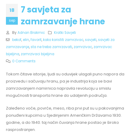
7 savjeta za
18
zamrzavanje hrane
sep
By
Adnan Brakmic
Kratki Savjeti
bekof
,
elin
,
favorit
,
kako koristiti zamrzivac
,
savjeti
,
savjeti za
zamrzavanje
,
sta ne treba zamrzavati
,
zamrzivac
,
zamrzivac
bijeljina
,
zamrzivaci bijeljina
0 Comments
Tokom čitave istorije, ljudi su oduvijek ulagali puno napora da
proizvedu i sačuvaju hranu, pa je industrija koja se bavi
zamrzavanjem namirnica napravila revoluciju u smislu
mogućnosti transporta hrane do udaljenih područja.
Zaleđeno voće, povrće, meso, riba prvi put su u pakovanjima
ponuđeni kupcima u Sjedinjenim Američkim Državama 1930.
godine, a do 1940. taj način čuvanja hrane postao je široko
rasprostranjen.