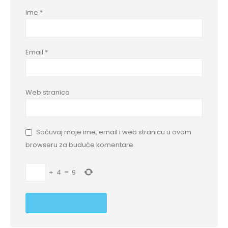
Ime
*
Email
*
Web stranica
Sačuvaj moje ime, email i web stranicu u ovom
browseru za buduće komentare.
+
4
=
9