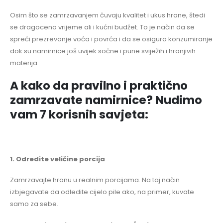
Osim što se zamrzavanjem čuvaju kvalitet i ukus hrane, štedi
se dragoceno vrijeme ali i kućni budžet. To je način da se
spreči prezrevanje voća i povrća i da se osigura konzumiranje
dok su namirnice još uvijek sočne i pune sviježih i hranjivih
materija.
A kako da pravilno i praktično
zamrzavate namirnice? Nudimo
vam 7 korisnih savjeta:
1. Odredite veličine porcija
Zamrzavajte hranu u realnim porcijama. Na taj način
izbjegavate da odledite cijelo pile ako, na primer, kuvate
samo za sebe.