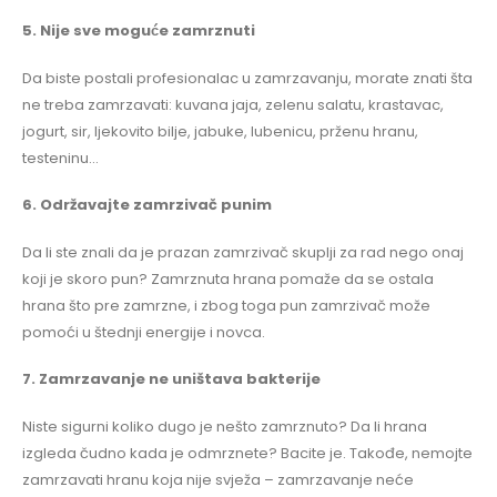
5. Nije sve moguće zamrznuti
Da biste postali profesionalac u zamrzavanju, morate znati šta
ne treba zamrzavati: kuvana jaja, zelenu salatu, krastavac,
jogurt, sir, ljekovito bilje, jabuke, lubenicu, prženu hranu,
testeninu…
6. Održavajte zamrzivač punim
Da li ste znali da je prazan zamrzivač skuplji za rad nego onaj
koji je skoro pun? Zamrznuta hrana pomaže da se ostala
hrana što pre zamrzne, i zbog toga pun zamrzivač može
pomoći u štednji energije i novca.
7. Zamrzavanje ne uništava bakterije
Niste sigurni koliko dugo je nešto zamrznuto? Da li hrana
izgleda čudno kada je odmrznete? Bacite je. Takođe, nemojte
zamrzavati hranu koja nije svježa – zamrzavanje neće