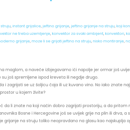
 struju
,
instant grijalice
,
jeftino grijanje
,
jeftino grijanje na struju
,
koji ko
vektor ne treba uzemljenje
,
konvektor za svaki ambijent
,
konvektori
,
ko
oderno grijanje
,
moze li se grijati jeftino na struju
,
nisko montiranje
,
no
rivena maglom, a naveče izbjegavamo ići napolje jer ormar još uvij
 su još spremljene ispod kreveta ili negdje drugo.
da i zagrijati se uz šoljicu čaja ili uz kuvano vino. No iako znate naj
 prostor u kojem živite?
eć da li znate na koji način dobro zagrijati prostoriju, a da pritom 
nika Bosne i Hercegovine još se uvijek grije na plin ili drva, a s
je grijanje na struju toliko neopravdano na glasu kao najskuplja o