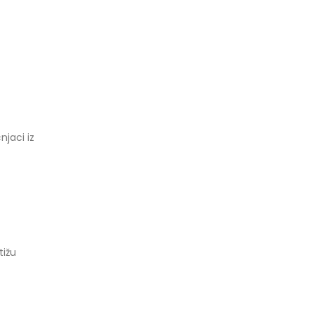
njaci iz
tižu