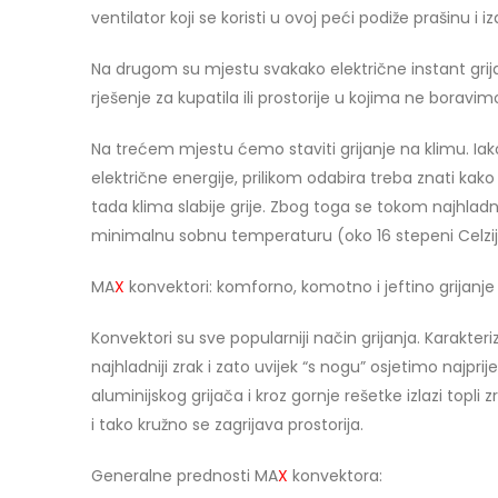
ventilator koji se koristi u ovoj peći podiže prašinu i iz
Na drugom su mjestu svakako električne instant grijal
rješenje za kupatila ili prostorije u kojima ne bora
Na trećem mjestu ćemo staviti grijanje na klimu. Iak
električne energije, prilikom odabira treba znati kak
tada klima slabije grije. Zbog toga se tokom najhladni
minimalnu sobnu temperaturu (oko 16 stepeni Celzij
MA
X
konvektori: komforno, komotno i jeftino grijanje
Konvektori su sve popularniji način grijanja. Karakteri
najhladniji zrak i zato uvijek “s nogu” osjetimo najpri
aluminijskog grijača i kroz gornje rešetke izlazi topli
i tako kružno se zagrijava prostorija.
Generalne prednosti MA
X
konvektora: