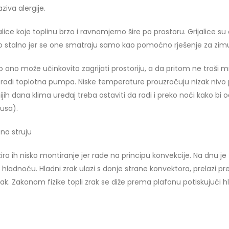
aziva alergije.
ice koje toplinu brzo i ravnomjerno šire po prostoru. Grijalice su
vimo stalno jer se one smatraju samo kao pomoćno rješenje za zim
o ono može učinkovito zagrijati prostoriju, a da pritom ne troši
o radi toplotna pumpa. Niske temperature prouzročuju nizak nivo p
jih dana klima uređaj treba ostaviti da radi i preko noći kako bi 
usa).
 na struju
zira ih nisko montiranje jer rade na principu konvekcije. Na dnu je
je hladnoću. Hladni zrak ulazi s donje strane konvektora, prelazi pr
 zrak. Zakonom fizike topli zrak se diže prema plafonu potiskujući h