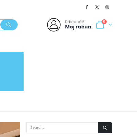
Dobro došli!
0
Moj račun
SVJEŽI POPUSTI
NOVO
062/980-986