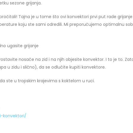
ku sezone grijanja.
očitali! Tajna je u tome što ovi konvektori prvi put rade grijanje
mperature koju ste sami odredili. Mi preporučujemo optimalnu so
no ugasite grijanje
stavite nosače na zid i na njih objesite konvektor. I to je to. Zat
a u zidu i slično), da se odlučite kupiti konvektore.
 da ste u tropskim krajevima s koktelom u ruci.
u
-i-konvektori/