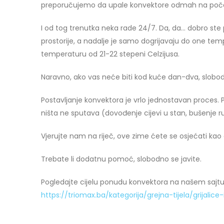
preporučujemo da upale konvektore odmah na počet
I od tog trenutka neka rade 24/7. Da, da… dobro ste pr
prostorije, a nadalje je samo dogrijavaju do one te
temperaturu od 21-22 stepeni Celzijusa.
Naravno, ako vas neće biti kod kuće dan-dva, slobod
Postavljanje konvektora je vrlo jednostavan proces. Po
ništa ne sputava (dovođenje cijevi u stan, bušenje rup
Vjerujte nam na riječ, ove zime ćete se osjećati kao
Trebate li dodatnu pomoć, slobodno se javite.
Pogledajte cijelu ponudu konvektora na našem sajt
https://triomax.ba/kategorija/grejna-tijela/grijalice