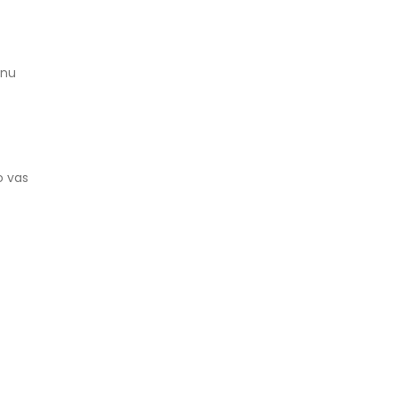
bnu
o vas