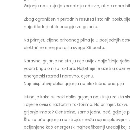
Grijanje na struju je komotnije od svih, ali ne mora bit
Zbog ograničenih prirodnih resursa i stalnih poskuplje
najprikladniji oblik energije za grijanje.
Na primjer, cijena prirodnog plina je u posljednjih de
električne energije rasla svega 39 posto.
Naravno, grijanje na struju nije uvijek najjeftinije rješe
voditi brigu o nizu faktora. Najbitnije je uzeti u obzir
energetski razred i naravno, cijenu.
Najneisplativiji oblici grijanja na električnu energiju
Istina je kako su neki oblici grijanja na struju zaista s
i cijene ovisi o različitim faktorima. Na primjer, kakvu
grijanje imate? Centralno, samo jednu peć, gdje je 
Što se tiče grijanja na struju, među najneisplativij
ocijenjene kao energetski najneefikasniji uređaji koji 