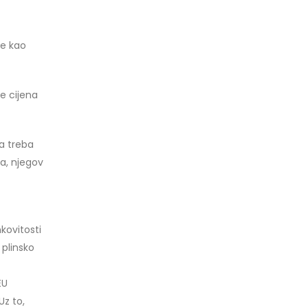
će kao
je cijena
ra treba
ja, njegov
nkovitosti
 plinsko
EU
Uz to,