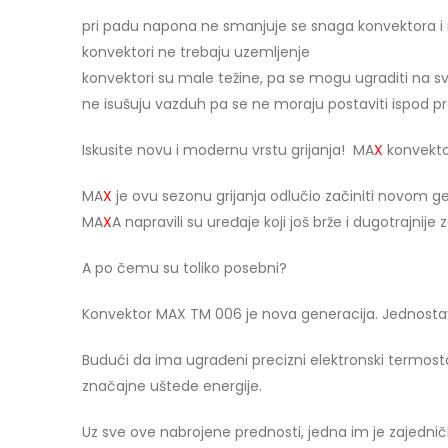
pri padu napona ne smanjuje se snaga konvektora i 
konvektori ne trebaju uzemljenje
konvektori su male težine, pa se mogu ugraditi na sv
ne isušuju vazduh pa se ne moraju postaviti ispod proz
Iskusite novu i modernu vrstu grijanja! MA
X
konvekto
MA
X
je ovu sezonu grijanja odlučio začiniti novom gen
MA
X
A napravili su uređaje koji još brže i dugotrajnije z
A po čemu su toliko posebni?
Konvektor MAX TM 006 je nova generacija. Jednostavan
Budući da ima ugrađeni precizni elektronski termost
značajne uštede energije.
Uz sve ove nabrojene prednosti, jedna im je zajednič