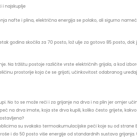
i i najskuplje
nja nafte i plina, električna energija se polako, ali sigurno name
setak godina skočila za 70 posto, lož ulje za gotovo 85 posto, dok 
nje. Na tržištu postoje različite vrste električnih grijala, a kod izbo
 veličinu prostorije koja će se grijati, učinkovitost odabranog uređa
kupi. No to se može reći i za grijanje na drva i na plin jer omjer uči
 peć na drva imate, koja ste drva kupili, koliko često grijete, kakvo
postavljena?
im oblicima su svakako termoakumulacijske peći koje su od strane 
troše i do 50 posto više energije od standardnih sustava grijanja. 