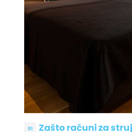
Zašto računi za stru
01