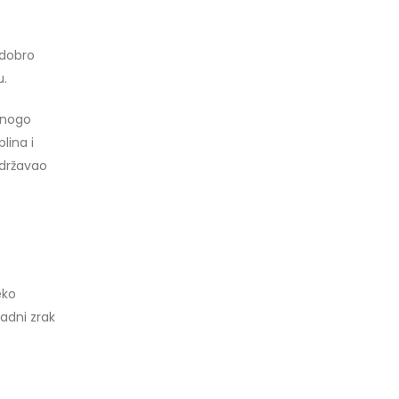
 dobro
u.
 mnogo
lina i
održavao
eko
ladni zrak