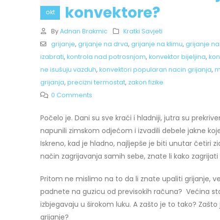
konvektore?
okt
By
Adnan Brakmic
Kratki Savjeti
grijanje
,
grijanje na drva
,
grijanje na klimu
,
grijanje na
izabrati
,
kontrola nad potrosnjom
,
konvektor bijeljina
,
kon
ne isušuju vazduh
,
konvektori popularan nacin grijanja
,
m
grijanja
,
precizni termostat
,
zakon fizike
0 Comments
Počelo je. Dani su sve kraći i hladniji, jutra su prek
napunili zimskom odjećom i izvadili debele jakne koje
Iskreno, kad je hladno, najljepše je biti unutar četiri zi
način zagrijavanja samih sebe, znate li kako zagrijati
Pritom ne mislimo na to da li znate upaliti grijanje, v
padnete na guzicu od previsokih računa? Većina stanov
izbjegavaju u širokom luku. A zašto je to tako? Zašto 
grijanje?