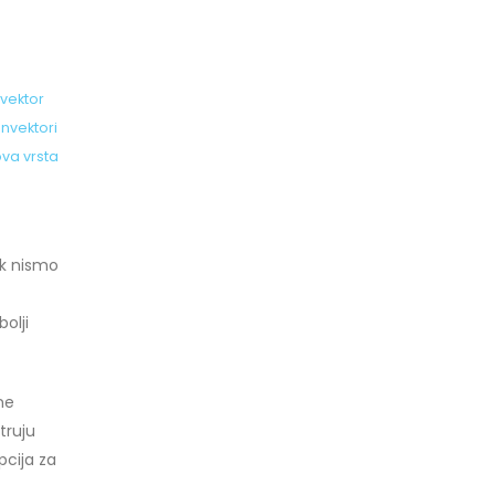
nvektor
nvektori
va vrsta
ek nismo
bolji
ne
truju
pcija za