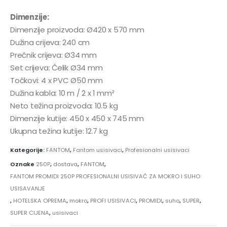
Dimenzije:
Dimenzije proizvoda: Ø420 x 570 mm
Dužina crijeva: 240 cm
Prečnik crijeva: Ø34 mm
Set crijeva: Čelik Ø34 mm
Točkovi: 4 x PVC Ø50 mm
Dužina kabla: 10 m / 2 x 1 mm²
Neto težina proizvoda: 10.5 kg
Dimenzije kutije: 450 x 450 x 745 mm
Ukupna težina kutije: 12.7 kg
Kategorije:
FANTOM
,
Fantom usisivaci
,
Profesionalni usisivaci
Oznake
250P
,
dostava
,
FANTOM
,
FANTOM PROMIDI 250P PROFESIONALNI USISIVAČ ZA MOKRO I SUHO
USISAVANJE
,
HOTELSKA OPREMA
,
mokro
,
PROFI USISIVACI
,
PROMIDI
,
suho
,
SUPER
,
SUPER CIJENA
,
usisivaci