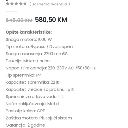
( Još nema recenzija. )
0
out of 5
580,50
KM
645,00
KM
Opšte karakteristike:
Snaga motora: 1000 W
Tip motora: Bypass / Dvostepeni
Snaga usisavanja: 2200 mmSS
Funkcija: Mokro / suho
Napon / Frekvencija: 220-230V AC /50/60 Hz
Tip spremnika: PP
Kapacitet spremnika: 22 lt
Kapacitet vrećice za prašinu: 15 lt
Spremnik za prljavu vodu: 11 lt
Način zaključavanja: Metal
Postolje kolica: CPP
Zaštita motora: Plutajući sistem
Garancija: 2 godine