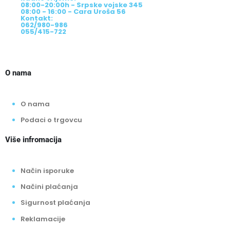
08:00-20:00h - Srpske vojske 345
08:00 - 16:00 - Cara Uroša 56
Kontakt:
062/980-986
055/415-722
O nama
O nama
Podaci o trgovcu
Više infromacija
Način isporuke
Načini plaćanja
Sigurnost plaćanja
Reklamacije