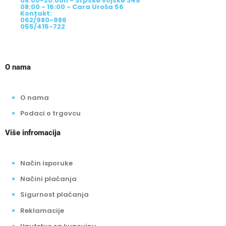
08:00-20:00h - Srpske vojske 345
08:00 - 16:00 - Cara Uroša 56
Kontakt:
062/980-986
055/415-722
O nama
O nama
Podaci o trgovcu
Više infromacija
Način isporuke
Načini plaćanja
Sigurnost plaćanja
Reklamacije