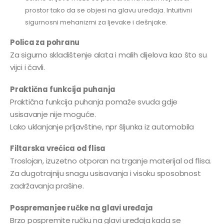
prostor tako da se objesi na glavu uređaja. Intuitivni
sigurnosni mehanizmi za ljevake i dešnjake.
Polica za pohranu
Za sigurno skladištenje alata i malih dijelova kao što su
vijci i čavli.
Praktična funkcija puhanja
Praktična funkcija puhanja pomaže svuda gdje
usisavanje nije moguće.
Lako uklanjanje prljavštine, npr šljunka iz automobila
Filtarska vrećica od flisa
Troslojan, izuzetno otporan na trganje materijal od flisa.
Za dugotrajniju snagu usisavanja i visoku sposobnost
zadržavanja prašine.
Pospremanjee ručke na glavi uređaja
Brzo pospremite ručku na glavi uređaja kada se