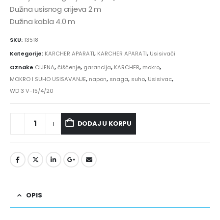
Dužina usisnog crijeva 2 m
Dužina kabla 4.0 m
SKU:
13518
Kategorije:
KARCHER APARATI
,
KARCHER APARATI
,
Usisivači
Oznake
CIJENA
,
čišćenje
,
garancija
,
KARCHER
,
mokro
,
MOKRO I SUHO USISAVANJE
,
napon
,
snaga
,
suho
,
Usisivac
,
WD 3 V-15/4/20
DODAJ U KORPU
OPIS