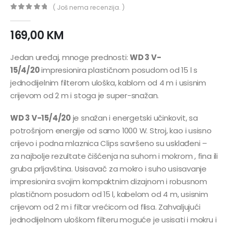
( Još nema recenzija. )
0
out of 5
169,00
KM
Jedan uređaj, mnoge prednosti:
WD 3 V-
15/4/20
impresionira plastičnom posudom od 15 l s
jednodijelnim filterom uloška, ​​kablom od 4 m i usisnim
crijevom od 2 m i stoga je super-snažan.
WD 3 V-15/4/20
je snažan i energetski učinkovit, sa
potrošnjom energije od samo 1000 W. Stroj, kao i usisno
crijevo i podna mlaznica Clips savršeno su usklađeni –
za najbolje rezultate čišćenja na suhom i mokrom , fina ili
gruba prljavština. Usisavač za mokro i suho usisavanje
impresionira svojim kompaktnim dizajnom i robusnom
plastičnom posudom od 15 l, kabelom od 4 m, usisnim
crijevom od 2 m i filtar vrećicom od flisa. Zahvaljujući
jednodijelnom uloškom filteru moguće je usisati i mokru i