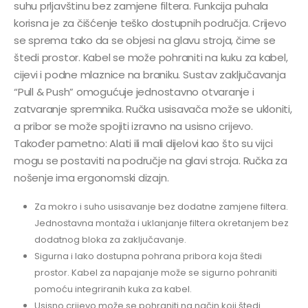
suhu prljavštinu bez zamjene filtera. Funkcija puhala
korisna je za čišćenje teško dostupnih područja. Crijevo
se sprema tako da se objesi na glavu stroja, čime se
štedi prostor. Kabel se može pohraniti na kuku za kabel,
cijevi i podne mlaznice na braniku. Sustav zaključavanja
“Pull & Push” omogućuje jednostavno otvaranje i
zatvaranje spremnika. Ručka usisavača može se ukloniti,
a pribor se može spojiti izravno na usisno crijevo.
Također pametno: Alati ili mali dijelovi kao što su vijci
mogu se postaviti na područje na glavi stroja. Ručka za
nošenje ima ergonomski dizajn.
Za mokro i suho usisavanje bez dodatne zamjene filtera.
Jednostavna montaža i uklanjanje filtera okretanjem bez
dodatnog bloka za zaključavanje.
Sigurna i lako dostupna pohrana pribora koja štedi
prostor. Kabel za napajanje može se sigurno pohraniti
pomoću integriranih kuka za kabel.
Usisno crijevo može se pohraniti na način koji štedi