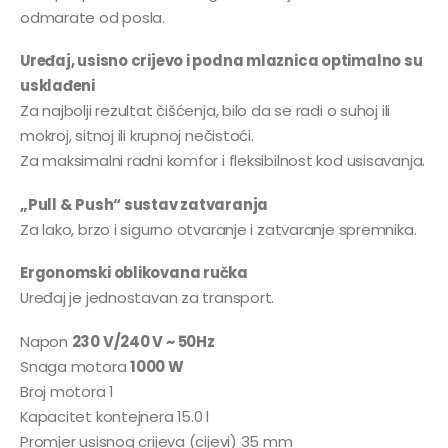
odmarate od posla.
Uređaj, usisno crijevo i podna mlaznica optimalno su
usklađeni
Za najbolji rezultat čišćenja, bilo da se radi o suhoj ili
mokroj, sitnoj ili krupnoj nečistoći.
Za maksimalni radni komfor i fleksibilnost kod usisavanja.
„Pull & Push“ sustav zatvaranja
Za lako, brzo i sigurno otvaranje i zatvaranje spremnika.
Ergonomski oblikovana ručka
Uređaj je jednostavan za transport.
Napon
230 V/240 V ~ 50Hz
Snaga motora
1000 W
Broj motora 1
Kapacitet kontejnera 15.0 l
Promjer usisnog crijeva (cijevi) 35 mm