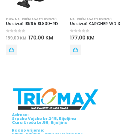
MALI KUĆNI APARATI
,
USISIVAČI
MALI KUĆNI APARATI
,
MAX ELECTRONICS
,
USISI
Usisivač KARCHER WD 3
Usisivač MAX MVC3182B/3181B
0
out of 5
0
out of 5
177,00
KM
112,00
KM
125,00
KM
Adrese:
Srpske Vojske br.345, Bijeljina
Cara Uroša br.56, Bijeljina
Radno vrijeme: