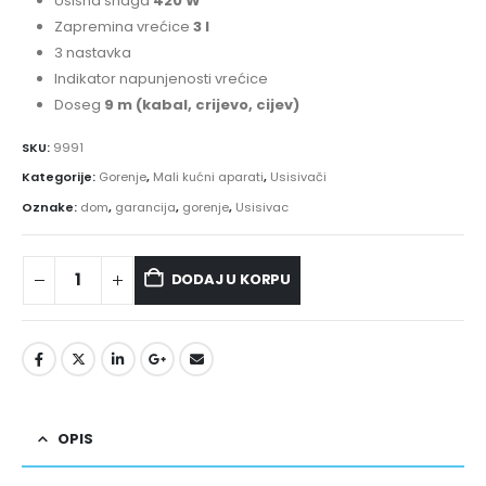
Usisna snaga
420 W
Zapremina vrećice
3 l
3 nastavka
Indikator napunjenosti vrećice
Doseg
9 m (kabal, crijevo, cijev)
SKU:
9991
Kategorije:
Gorenje
,
Mali kućni aparati
,
Usisivači
Oznake:
dom
,
garancija
,
gorenje
,
Usisivac
DODAJ U KORPU
OPIS