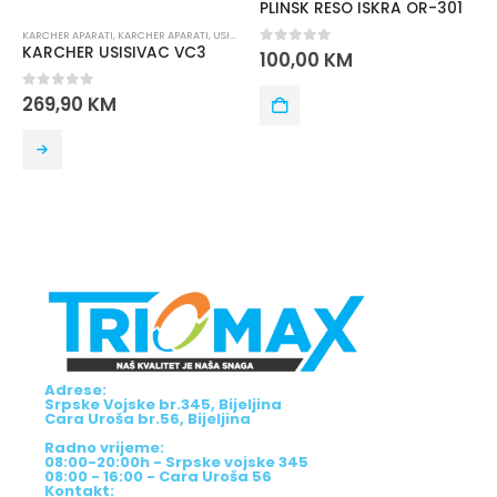
PLINSK RESO ISKRA OR-301
KARCHER APARATI
,
KARCHER APARATI
,
USISIVAČI
,
MALI KUĆNI APARATI
,
USISIVAČI
KARCHER USISIVAC VC3
0
out of 5
100,00
KM
0
out of 5
269,90
KM
Adrese:
Srpske Vojske br.345, Bijeljina
Cara Uroša br.56, Bijeljina
Radno vrijeme:
08:00-20:00h - Srpske vojske 345
08:00 - 16:00 - Cara Uroša 56
Kontakt: