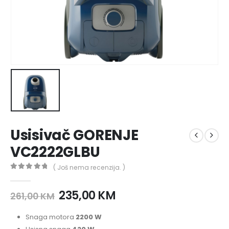
Usisivač GORENJE
VC2222GLBU
( Još nema recenzija. )
0
out of 5
235,00
KM
261,00
KM
Snaga motora
2200 W