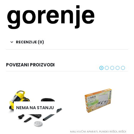
RECENZIJE (0)
POVEZANI PROIZVODI
NEMA NA STANJU
MALI KUĆNI APARATI
,
PLINSKI REŠOI
,
REŠOI