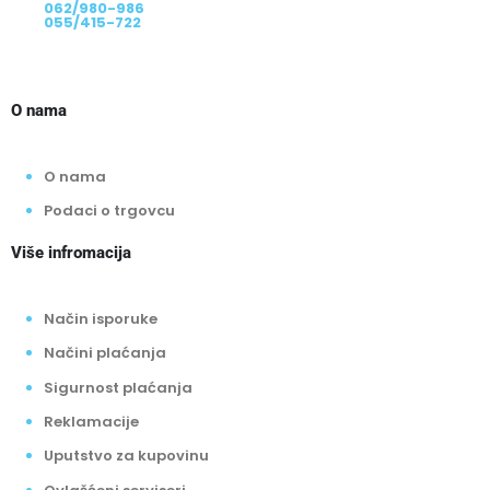
062/980-986
055/415-722
O nama
O nama
Podaci o trgovcu
Više infromacija
Način isporuke
Načini plaćanja
Sigurnost plaćanja
Reklamacije
Uputstvo za kupovinu