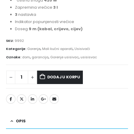
Usisna snaga
420 W
Zapremina vrećice
3 l
3
nastavka
Indikator popunjenosti vrećice
Doseg
9 m (kabal, crijevo, cijev)
SKU:
9992
Kategorije:
Gorenje
,
Mali kućni aparati
,
Usisivači
Oznake:
dom
,
garancija
,
Gorenje usisivac
,
usisisvac
DODAJ U KORPU
OPIS