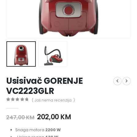
Usisivač GORENJE
VC2223GLR
( Još nema recenzija. )
0
out of 5
202,00
KM
247,00
KM
Snaga motora
2200 W