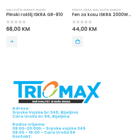
MALI KUĆNI APARATI
,
RAZNO
FENOVI
,
ISKRA
,
MALI KUĆNI APARATI
Plinski roštilj ISKRA GR-810
Fen za kosu ISKRA 2000W RH-1803AM-1 roze
0
out of 5
0
out of 5
68,00
KM
44,00
KM
Adrese:
Srpske Vojske br.345, Bijeljina
Cara Uroša br.56, Bijeljina
Radno vrijeme:
08:00-20:00h - Srpske vojske 345
08:00 - 16:00 - Cara Uroša 56
Kontakt: