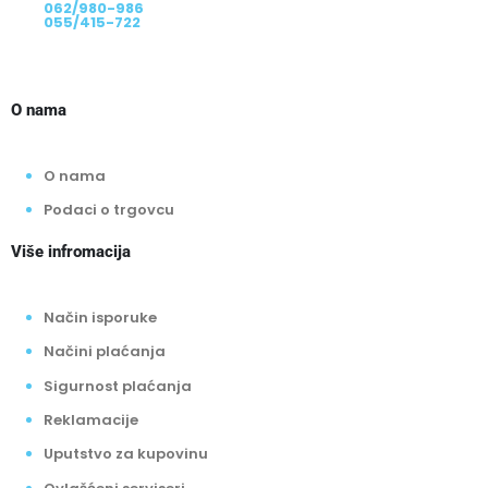
062/980-986
055/415-722
O nama
O nama
Podaci o trgovcu
Više infromacija
Način isporuke
Načini plaćanja
Sigurnost plaćanja
Reklamacije
Uputstvo za kupovinu