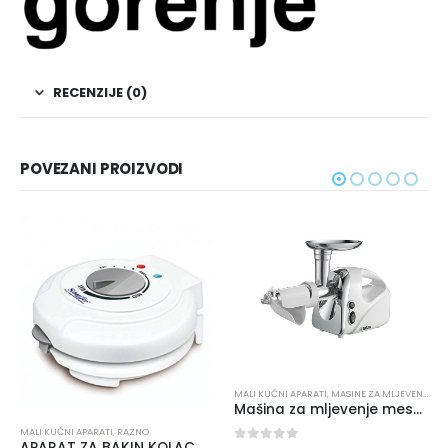
RECENZIJE (0)
POVEZANI PROIZVODI
MALI KUĆNI APARATI
,
MASINE ZA MLJEVENJE MESA
Mašina za mljevenje mesa i pasiranje ISKRA THMGD500A
MALI KUĆNI APARATI
,
RAZNO
APARAT ZA BAKIN KOLAC SF-6081
Mašinica za šišanje životinja ISKRA PET 2506