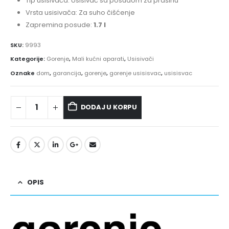
Tip usisivača: Usisivač sa posudom za prašinu
Vrsta usisivača: Za suho čišćenje
Zapremina posude:
1.7 l
SKU:
9993
Kategorije:
Gorenje
,
Mali kućni aparati
,
Usisivači
Oznake
dom
,
garancija
,
gorenje
,
gorenje usisisvac
,
usisisvac
DODAJ U KORPU
OPIS