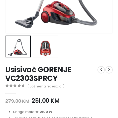
Usisivač GORENJE
VC2303SPRCY
( Još nema recenzija. )
0
out of 5
251,00
KM
279,00
KM
Snaga motora:
2100 W