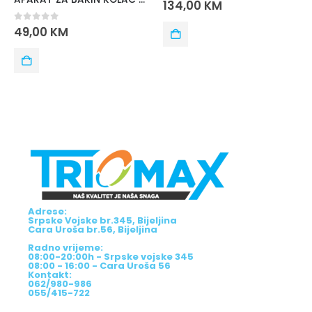
0
out of 5
134,00
KM
0
out of 5
53,00
KM
Adrese:
Srpske Vojske br.345, Bijeljina
Cara Uroša br.56, Bijeljina
Radno vrijeme:
08:00-20:00h - Srpske vojske 345
08:00 - 16:00 - Cara Uroša 56
Kontakt:
062/980-986
055/415-722