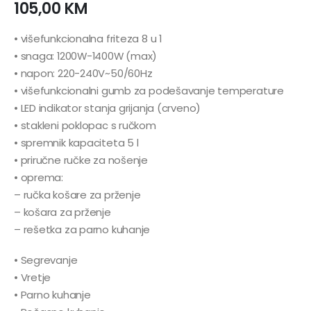
105,00
KM
• višefunkcionalna friteza 8 u 1
• snaga: 1200W-1400W (max)
• napon: 220-240V~50/60Hz
• višefunkcionalni gumb za podešavanje temperature
• LED indikator stanja grijanja (crveno)
• stakleni poklopac s ručkom
• spremnik kapaciteta 5 l
• priručne ručke za nošenje
• oprema:
– ručka košare za prženje
– košara za prženje
– rešetka za parno kuhanje
• Segrevanje
• Vretje
• Parno kuhanje