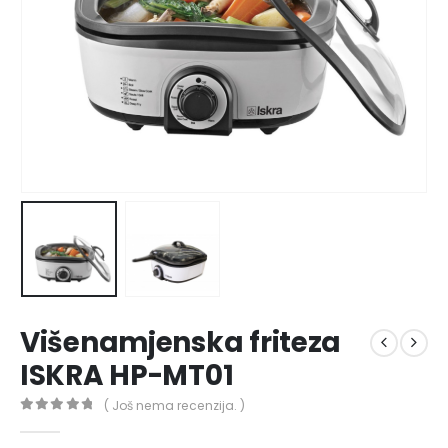
Višenamjenska friteza
ISKRA HP-MT01
( Još nema recenzija. )
0
out of 5