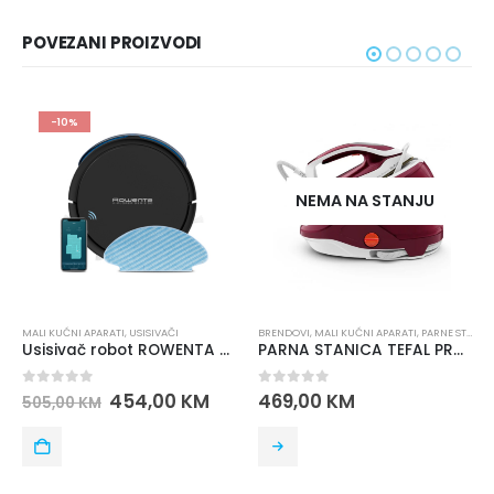
POVEZANI PROIZVODI
NEMA NA S
NEMA NA STANJU
MALI KUĆNI APARATI
,
RAZN
TOSTER ISKRA SP
SISIVAČI
BRENDOVI
,
MALI KUĆNI APARATI
,
PARNE STANICE
,
PEGLE
,
TEFAL
Usisivač robot ROWENTA X-PLORER SERIE 50 RR7375WH
PARNA STANICA TEFAL PRO EXPRESS PROTECT GV9220E0
0
out of 5
89,00
KM
0
out of 5
4,00
KM
469,00
KM