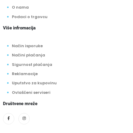
O nama
Podaci o trgovcu
Više infromacija
Način isporuke
Načini plaćanja
Sigurnost plaćanja
Reklamacije
Uputstvo za kupovinu
Ovlašćeni serviseri
Društvene mreže