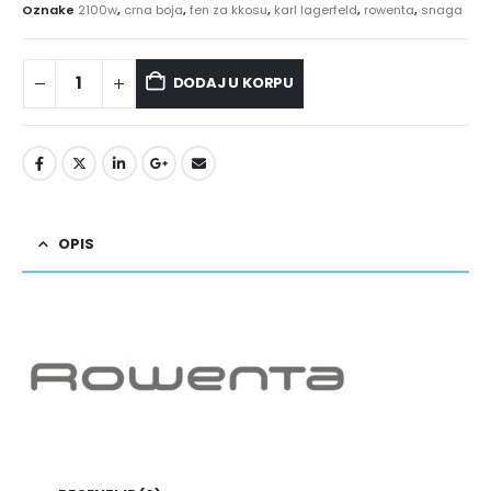
Oznake
2100w
,
crna boja
,
fen za kkosu
,
karl lagerfeld
,
rowenta
,
snaga
DODAJ U KORPU
OPIS