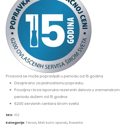
Proizvod se može popravljati u periodu od 15 godina
Dizajnirano za jednostavnu popravku
Povoljna i brza isporuka rezervnih delova u vremenskom
periodu dužem od 15 godina
6200 servisnih centara širom sveta
SKU:
102
Kategorije:
Fenovi
,
Mali kućni aparati
,
Rowenta