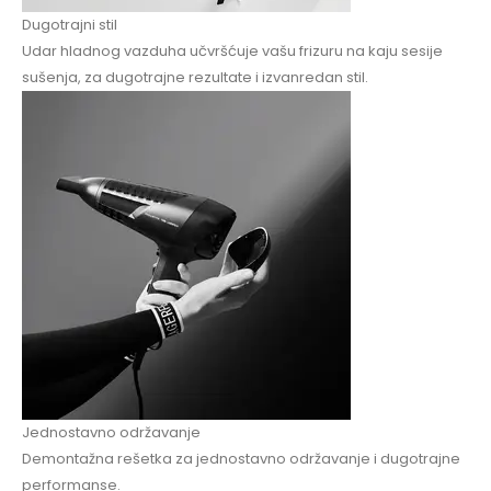
Dugotrajni stil
Udar hladnog vazduha učvršćuje vašu frizuru na kaju sesije
sušenja, za dugotrajne rezultate i izvanredan stil.
Jednostavno održavanje
Demontažna rešetka za jednostavno održavanje i dugotrajne
performanse.