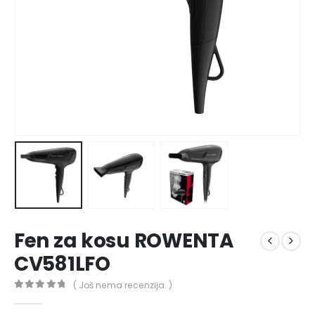
Fen za kosu ROWENTA
CV581LFO
( Još nema recenzija. )
0
out of 5