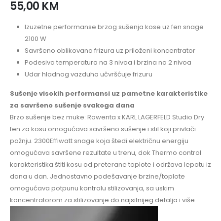
55,00
KM
Izuzetne performanse brzog sušenja kose uz fen snage
2100 W
Savršeno oblikovana frizura uz priloženi koncentrator
Podesiva temperatura na 3 nivoa i brzina na 2 nivoa
Udar hladnog vazduha učvršćuje frizuru
Sušenje visokih performansi uz pametne karakteristike
za savršeno sušenje svakoga dana
Brzo sušenje bez muke: Rowenta x KARL LAGERFELD Studio Dry
fen za kosu omogućava savršeno sušenje i stil koji privlači
pažnju. 2300Effiwatt snage koja štedi električnu energiju
omogućava savršene rezultate u trenu, dok Thermo control
karakteristika štiti kosu od preterane toplote i održava lepotu iz
dana u dan. Jednostavno podešavanje brzine/toplote
omogućava potpunu kontrolu stilizovanja, sa uskim
koncentratorom za stilizovanje do najsitnijeg detalja i više.