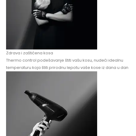
Zdrava i zaštićena kosa
Thermo control podešavanje štiti vašu kosu, nudeći idealnu
temperaturu koja štiti prirodnu lepotu vaše kose iz dana u dan