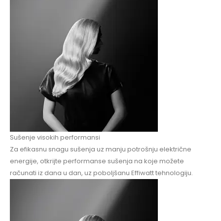
Sušenje visokih performansi
Za efikasnu snagu sušenja uz manju potrošnju električne
energije, otkrijte performanse sušenja na koje možete
računati iz dana u dan, uz poboljšanu Effiwatt tehnologiju.