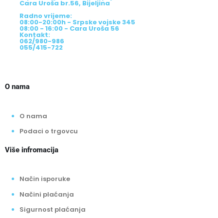
Cara Uroša br.56, Bijeljina
Radno vrijeme:
08:00-20:00h - Srpske vojske 345
08:00 - 16:00 - Cara Uroša 56
Kontakt:
062/980-986
055/415-722
O nama
O nama
Podaci o trgovcu
Više infromacija
Način isporuke
Načini plaćanja
Sigurnost plaćanja