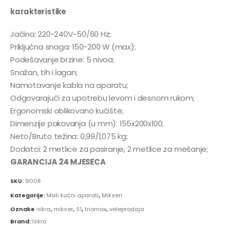
karakteristike
Jačina: 220-240V~50/60 Hz;
Priključna snaga: 150-200 W (max);
Podešavanje brzine: 5 nivoa;
Snažan, tih i lagan;
Namotavanje kabla na aparatu;
Odgovarajući za upotrebu levom i desnom rukom;
Ergonomski oblikovano kućište;
Dimenzije pakovanja (u mm): 155x200x100;
Neto/Bruto težina: 0,99/1,075 kg;
Dodatci: 2 metlice za pasiranje, 2 metlice za mešanje;
GARANCIJA 24 MJESECA
SKU:
9008
Kategorije:
Mali kućni aparati
,
Mikseri
Oznake
iskra
,
mikser
,
S1
,
triomax
,
veleprodaja
Brand:
Iskra