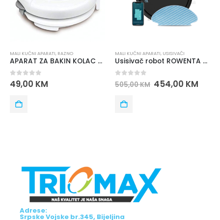
MALI KUĆNI APARATI
,
RAZNO
MALI KUĆNI APARATI
,
USISIVAČI
APARAT ZA BAKIN KOLAC SF-6081
Usisivač robot ROWENTA X-PLORER SERIE 50 RR7375WH
0
out of 5
0
out of 5
49,00
KM
454,00
KM
505,00
KM
Adrese:
Srpske Vojske br.345, Bijeljina