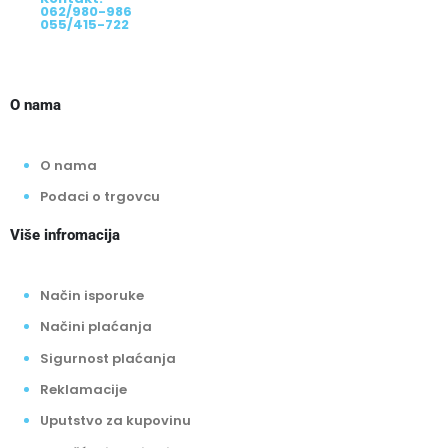
062/980-986
055/415-722
O nama
O nama
Podaci o trgovcu
Više infromacija
Način isporuke
Načini plaćanja
Sigurnost plaćanja
Reklamacije
Uputstvo za kupovinu