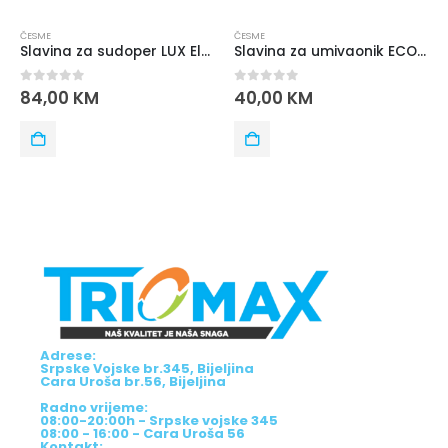
ČESME
ČESME
Slavina za sudoper LUX Elegance Grifos
Slavina za umivaonik ECO Grifos
0
out of 5
0
out of 5
84,00
KM
40,00
KM
Adrese:
Srpske Vojske br.345, Bijeljina
Cara Uroša br.56, Bijeljina
Radno vrijeme:
08:00-20:00h - Srpske vojske 345
08:00 - 16:00 - Cara Uroša 56
Kontakt: