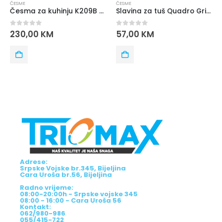
ČESME
ČESME
Česma za kuhinju K209B FLEX CRNA BLITZ
Slavina za tuš Quadro Grifos
0
out of 5
0
out of 5
230,00
KM
57,00
KM
Adrese:
Srpske Vojske br.345, Bijeljina
Cara Uroša br.56, Bijeljina
Radno vrijeme:
08:00-20:00h - Srpske vojske 345
08:00 - 16:00 - Cara Uroša 56
Kontakt:
062/980-986
055/415-722