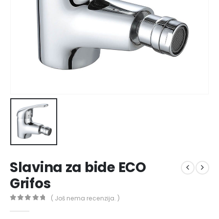
Slavina za bide ECO
Grifos
( Još nema recenzija. )
0
out of 5