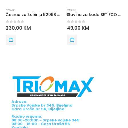
ČESME
ČESME
Česma za kuhinju K209B FLEX CRNA BLITZ
Slavina za kadu SET ECO Grifos
0
out of 5
0
out of 5
230,00
KM
49,00
KM
Adrese:
Srpske Vojske br.345, Bijeljina
Cara Uroša br.56, Bijeljina
Radno vrijeme:
08:00-20:00h - Srpske vojske 345
08:00 - 16:00 - Cara Uroša 56
Kontakt: