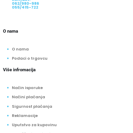
062/980-986
055/415-722
O nama
O nama
Podaci o trgovcu
Više infromacija
Način isporuke
Načini plaćanja
Sigurnost plaćanja
Reklamacije
Uputstvo za kupovinu