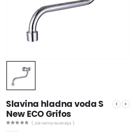
Slavina hladna voda S
New ECO Grifos
( Još nema recenzija. )
0
out of 5