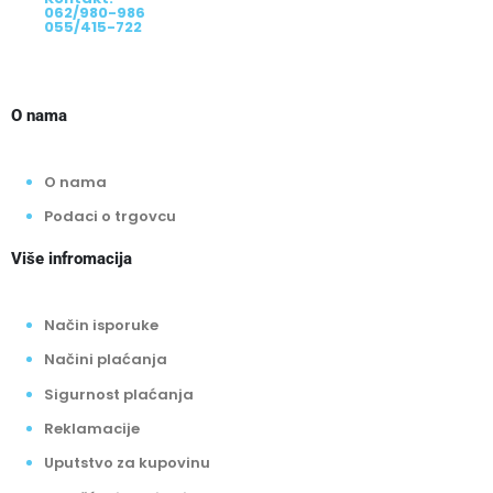
062/980-986
055/415-722
O nama
O nama
Podaci o trgovcu
Više infromacija
Način isporuke
Načini plaćanja
Sigurnost plaćanja
Reklamacije
Uputstvo za kupovinu