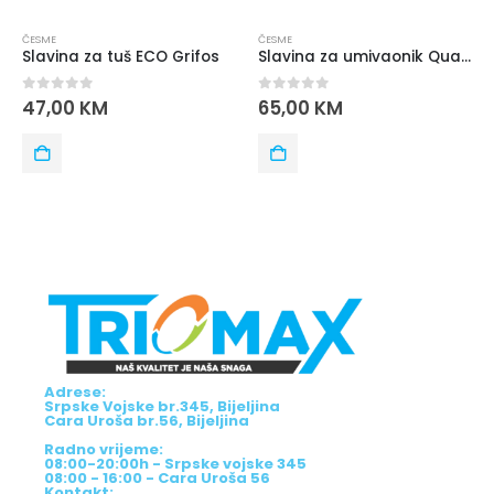
ČESME
ČESME
Slavina za tuš ECO Grifos
Slavina za umivaonik Quadro Grifos
0
out of 5
0
out of 5
47,00
KM
65,00
KM
Adrese:
Srpske Vojske br.345, Bijeljina
Cara Uroša br.56, Bijeljina
Radno vrijeme:
08:00-20:00h - Srpske vojske 345
08:00 - 16:00 - Cara Uroša 56
Kontakt: