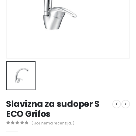
Slavizna za sudoper S
ECO Grifos
( Još nema recenzija. )
0
out of 5