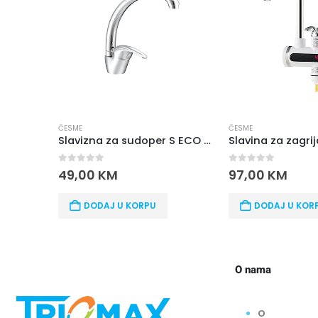
ČESME
ČESME
Slavizna za sudoper S ECO Grifos
0
out of 5
0
out of 5
49,00
KM
97,00
KM
DODAJ U KORPU
DODAJ U KOR
O nama
O