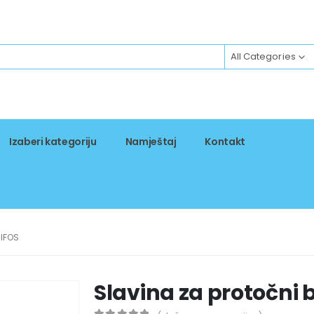
All Categories
Izaberi kategoriju
Namještaj
Kontakt
RIFOS
Slavina za protočni b