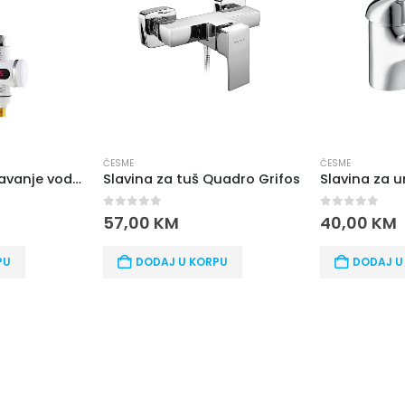
ČESME
ČESME
Slavina za zagrijavanje vode Grifos usadna
Slavina za tuš Quadro Grifos
0
out of 5
0
out of 5
57,00
KM
40,00
KM
PU
DODAJ U KORPU
DODAJ U