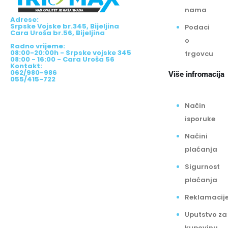
nama
Adrese:
Srpske Vojske br.345, Bijeljina
Podaci
Cara Uroša br.56, Bijeljina
o
Radno vrijeme:
08:00-20:00h - Srpske vojske 345
trgovcu
08:00 - 16:00 - Cara Uroša 56
Kontakt:
062/980-986
Više infromacija
055/415-722
Način
isporuke
Načini
plaćanja
Sigurnost
plaćanja
Reklamacij
Uputstvo za
kupovinu