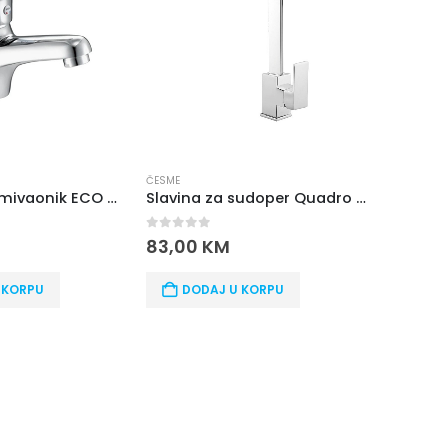
ČESME
ČESME
Slavina za umivaonik ECO Grifos
Slavina za sudoper Quadro Grifos
0
out of 5
0
out o
83,00
KM
81,00
 KORPU
DODAJ U KORPU
DOD