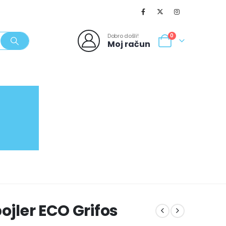
Dobro došli!
0
Moj račun
SVJEŽI POPUSTI
NOVO
062/980-986
ojler ECO Grifos