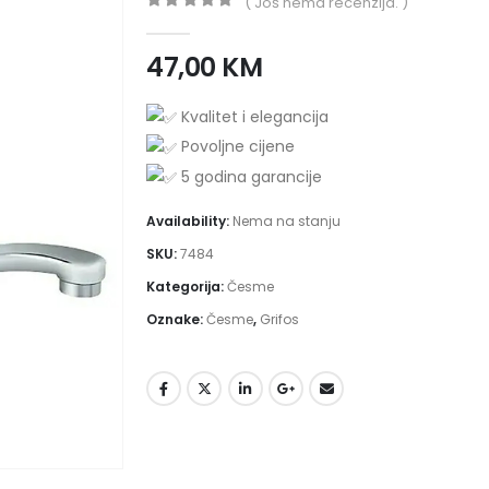
( Još nema recenzija. )
0
out of 5
47,00
KM
Kvalitet i elegancija
Povoljne cijene
5 godina garancije
Availability:
Nema na stanju
SKU:
7484
Kategorija:
Česme
Oznake:
Česme
,
Grifos