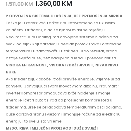
1.360,00
KM
1.511,00
KM
2 ODVOJENA SISTEMA HLAĐENJA, BEZ PRENOŠENJA MIRISA
Teško je u zamrzivaču držati ribu istovremeno sa ukusnim
kolačem u frižideru, a da se njihovi mirisi ne miješaju.
NeoFrost™ Dual Cooling ima odvojene sisteme hlađenja za
svaki odjeljak koji održavaju idealan protok zraka i optimalne
temperature i u zamrzivaču i u frižideru. Kao rezultat, hrana
ostaje svježa duže, bez nakupljanja leda ili prenosa mirisa.
VISOKA EFIKASNOST, VISOKA IZDRŽLJIVOST, NIZAK NIVO
BUKE
Ako frižider zuji, klokoće i troši previše energije, vrijeme je za
zamjenu. Zahvaljujući svom inovativnom dizajnu, ProSmart™
Inverter kompresor omogućava brže hlađenje s manje
energije i četiri puta tiši rad od prosječnih kompresora u
frižiderima. Brže se prilagođava temperaturnim oscilacijama,
duže održava hranu svježom i smanjuje račune za električnu
energiju i to sve u isto vrijeme.
MESO, RIBA I MLIJEČNI PROIZVODI DUŽE SVJEŽI