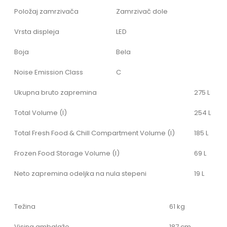
Položaj zamrzivača
Zamrzivač dole
Vrsta displeja
LED
Boja
Bela
Noise Emission Class
C
Ukupna bruto zapremina
275 L
Total Volume (l)
254 L
Total Fresh Food & Chill Compartment Volume (l)
185 L
Frozen Food Storage Volume (l)
69 L
Neto zapremina odeljka na nula stepeni
19 L
Težina
61 kg
Visina ambalaže
187 cm