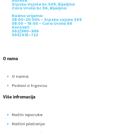
Adrese:
Srpske Vojske br.345, Bijeljina
Cara Uroša br.56, Bijeljina
Radno vrijeme:
08:00-20:00h - Srpske vojske 345
08:00 - 16:00 - Cara Uroša 56
Kontakt:
062/980-986
055/415-722
O nama
O nama
Podaci o trgovcu
Više infromacija
Način isporuke
Načini plaćanja