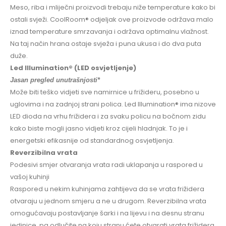
Meso, riba i mliječni proizvodi trebaju niže temperature kako bi
ostali svježi. CoolRoom® odjeljak ove proizvode održava malo
iznad temperature smrzavanja i održava optimalnu vlažnost.
Na taj način hrana ostaje svježa i puna ukusa i do dva puta
duže.
Led Illumination® (LED osvjetljenje)
Jasan pregled unutrašnjosti*
Može biti teško vidjeti sve namirnice u frižideru, posebno u
uglovima i na zadnjoj strani polica. Led Illumination® ima nizove
LED dioda na vrhu frižidera i za svaku policu na bočnom zidu
kako biste mogli jasno vidjeti kroz cijeli hladnjak. To je i
energetski efikasnije od standardnog osvjetljenja.
Reverzibilna vrata
Podesivi smjer otvaranja vrata radi uklapanja u raspored u
vašoj kuhinji
Raspored u nekim kuhinjama zahtijeva da se vrata frižidera
otvaraju u jednom smjeru a ne u drugom. Reverzibilna vrata
omogućavaju postavljanje šarki i na lijevu i na desnu stranu
jedinice, pa odlučite na koju stranu ćete otvarati vrata frižidera.