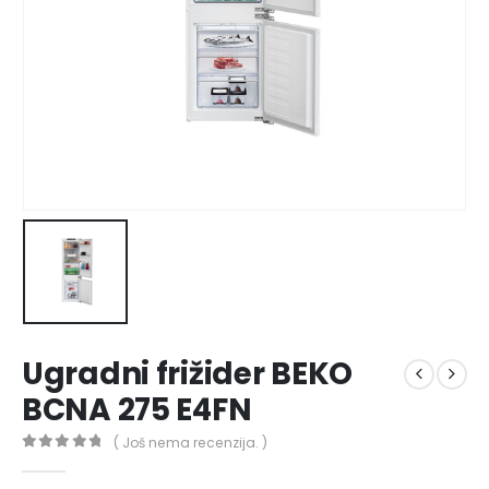
Ugradni frižider BEKO
BCNA 275 E4FN
( Još nema recenzija. )
0
out of 5