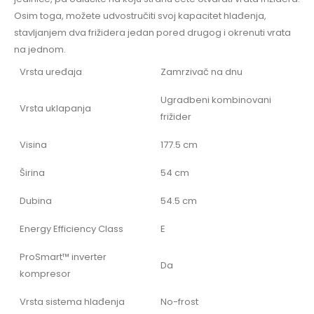
Osim toga, možete udvostručiti svoj kapacitet hlađenja,
stavljanjem dva frižidera jedan pored drugog i okrenuti vrata
na jednom.
Vrsta uređaja
Zamrzivač na dnu
Ugradbeni kombinovani
Vrsta uklapanja
frižider
Visina
177.5 cm
Širina
54 cm
Dubina
54.5 cm
Energy Efficiency Class
E
ProSmart™ inverter
Da
kompresor
Vrsta sistema hlađenja
No-frost