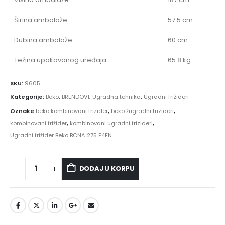
Širina ambalaže
57.5 cm
Dubina ambalaže
60 cm
Težina upakovanog uređaja
65.8 kg
SKU:
9605
Kategorije:
Beko
,
BRENDOVI
,
Ugradna tehnika
,
Ugradni frižideri
Oznake
beko kombinovani frizider
,
beko žugradni frizideri
,
kombinovani frižider
,
kombinovani ugradni frizideri
,
Ugradni frižider Beko BCNA 275 E4FN
DODAJ U KORPU