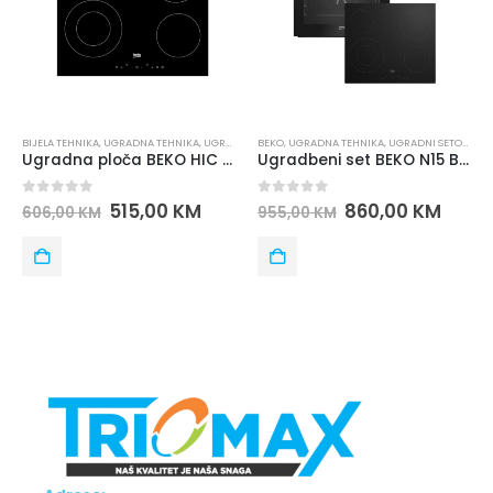
BEKO
,
UGRADNA TEHNIKA
,
UGRADNI SETOVI
GORENJE
,
UGRADNA TEHNIKA
,
UGRADNE PLOČE
Ugradbeni set BEKO N15 BBSE 17321 B
Ugradna ploča GORENJE ECT 641 BX
0
out of 5
0
out of 5
860,00
KM
479,00
KM
955,00
KM
532,00
KM