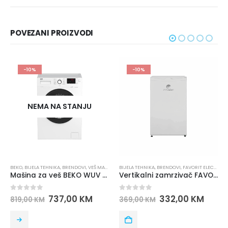
POVEZANI PROIZVODI
-10%
-10%
JU
I
,
VEŠ MAŠINE
BIJELA TEHNIKA
,
BRENDOVI
,
FAVORIT ELECTRONICS
BEKO
,
ZAMRZIVAČI
,
BIJELA TEHNIKA
,
BRENDOVI
,
SUŠI
Mašina za veš BEKO WUV 8612 XSW
Vertikalni zamrzivač FAVORIT F 1005
0
out of 5
0
out of 5
KM
332,00
KM
1.101,60
K
369,00
KM
1.224,00
KM