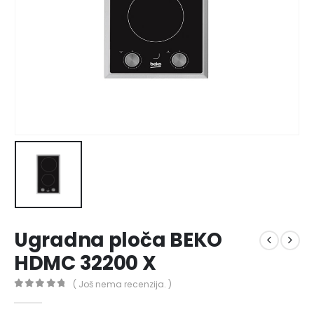
Ugradna ploča BEKO
HDMC 32200 X
( Još nema recenzija. )
0
out of 5