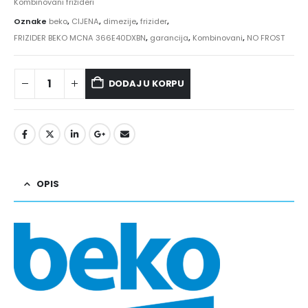
Kombinovani frižideri
Oznake
beko
,
CIJENA
,
dimezije
,
frizider
,
FRIZIDER BEKO MCNA 366E40DXBN
,
garancija
,
Kombinovani
,
NO FROST
DODAJ U KORPU
OPIS