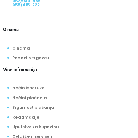
062/980-986
055/415-722
O nama
O nama
Podaci o trgovcu
Više infromacija
Način isporuke
Načini plaćanja
Sigurnost plaćanja
Reklamacije
Uputstvo za kupovinu
Ovlašćeni serviseri