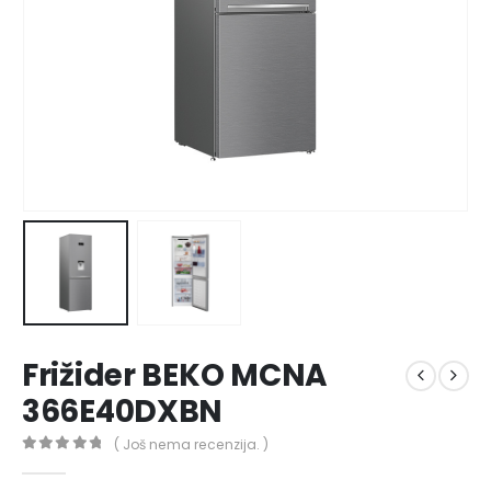
Frižider BEKO MCNA
366E40DXBN
( Još nema recenzija. )
0
out of 5