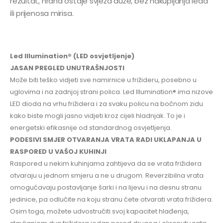
rezultat, hrana ostaje svježa duže, bez nakupljanja leda
ili prijenosa mirisa.
Led Illumination® (LED osvjetljenje)
JASAN PREGLED UNUTRAŠNJOSTI
Može biti teško vidjeti sve namirnice u frižideru, posebno u
uglovima i na zadnjoj strani polica. Led Illumination® ima nizove
LED dioda na vrhu frižidera i za svaku policu na bočnom zidu
kako biste mogli jasno vidjeti kroz cijeli hladnjak. To je i
energetski efikasnije od standardnog osvjetljenja.
PODESIVI SMJER OTVARANJA VRATA RADI UKLAPANJA U
RASPORED U VAŠOJ KUHINJI
Raspored u nekim kuhinjama zahtijeva da se vrata frižidera
otvaraju u jednom smjeru a ne u drugom. Reverzibilna vrata
omogućavaju postavljanje šarki i na lijevu i na desnu stranu
jedinice, pa odlučite na koju stranu ćete otvarati vrata frižidera.
Osim toga, možete udvostručiti svoj kapacitet hlađenja,