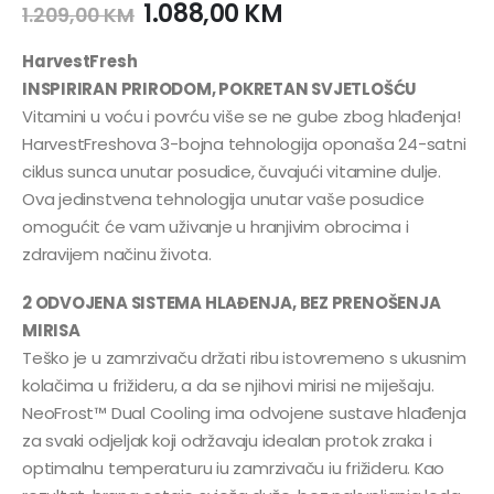
1.088,00
KM
1.209,00
KM
HarvestFresh
INSPIRIRAN PRIRODOM, POKRETAN SVJETLOŠĆU
Vitamini u voću i povrću više se ne gube zbog hlađenja!
HarvestFreshova 3-bojna tehnologija oponaša 24-satni
ciklus sunca unutar posudice, čuvajući vitamine dulje.
Ova jedinstvena tehnologija unutar vaše posudice
omogućit će vam uživanje u hranjivim obrocima i
zdravijem načinu života.
2 ODVOJENA SISTEMA HLAĐENJA, BEZ PRENOŠENJA
MIRISA
Teško je u zamrzivaču držati ribu istovremeno s ukusnim
kolačima u frižideru, a da se njihovi mirisi ne miješaju.
NeoFrost™ Dual Cooling ima odvojene sustave hlađenja
za svaki odjeljak koji održavaju idealan protok zraka i
optimalnu temperaturu iu zamrzivaču iu frižideru. Kao