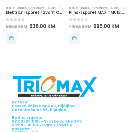
NI ŠPORETI
,
ŠPORETI
BIJELA TEHNIKA
,
KOMBINOVANI ŠPORETI
,
PLINSKI ŠPORETI
BIJELA TEHNIKA
,
ŠPORETI
,
BRENDOVI
,
FAVORI
Električni šporet Favorit CC60-22SF
Plinski šporet MAX TM012 P90X60IN4G4+2E
0
out of 5
0
out of 5
00
KM
995,00
KM
522,00
1.106,00
KM
580,00
KM
Adrese:
Srpske Vojske br.345, Bijeljina
Cara Uroša br.56, Bijeljina
Radno vrijeme:
08:00-20:00h - Srpske vojske 345
08:00 - 16:00 - Cara Uroša 56
Kontakt: