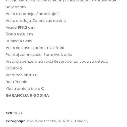
stavljanjem dva frižidera jedan pored drugog i okrenuti vrata
na jednom.
Vrsta uklapanja: Samostojeći
Vrsta uređaja: Zamrzivač na dnu
Visina
185,2 cm
Širina
59,5 cm
Dubina
67 cm
Vrsta sustava hlađenja No-frost
Položaj zamrzivača: Zamrzivač dole
Vrsta dispenzera za vodu Rezervoar za vodu za uštedu
prostora
Vrsta zaslona LED
Boja Prinpia
Klasa emisije buke
C
GARANCIJA 5 GODINA
SKU:
9024
Kategorije:
Beko
,
Bijela tehnika
,
BRENDOVI
,
Frižideri
,