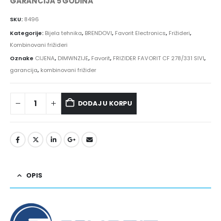
GARANCIJA 5 GODINA
SKU:
8496
Kategorije:
Bijela tehnika
,
BRENDOVI
,
Favorit Electronics
,
Frižideri
,
Kombinovani frižideri
Oznake
CIJENA
,
DIMWNZIJE
,
Favorit
,
FRIZIDER FAVORIT CF 278/331 SIVI
,
garancija
,
kombinovani frižider
DODAJ U KORPU
OPIS