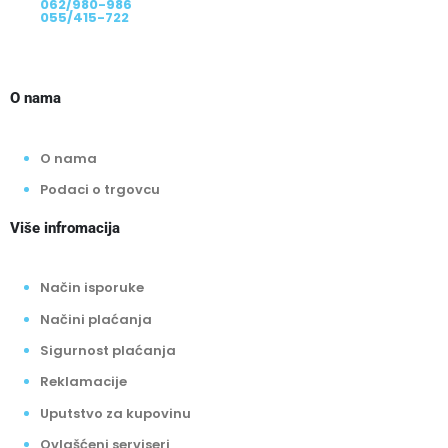
062/980-986
055/415-722
O nama
O nama
Podaci o trgovcu
Više infromacija
Način isporuke
Načini plaćanja
Sigurnost plaćanja
Reklamacije
Uputstvo za kupovinu
Ovlašćeni serviseri