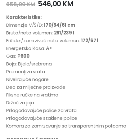
546,00
KM
658,00
KM
Karakteristike:
Dimenzije V/Š/D:
170/54/61 cm
Bruto/neto volumen:
251/239 l
Frižider/zamrzivač neto volumen:
172/67 l
Energetska klasa:
А+
Gas:
Р600
Boja: Bijela/srebrena
Promenljiva vrata
Nivelirajuće nogare
Deo za mliječne proizvode
Fiksne ručke na vratima
Držač za jaja
Prilagođavajuće police za vrata
Prilagođavajuće staklene police
Komora za zamrzavanje sa transparentnim policama