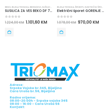
BEKO
,
BIJELA TEHNIKA
,
BRENDOVI
,
SUŠILICE ZA VEŠ
BIJELA TEHNIKA
,
ŠPORETI
,
ELEKTRIČNI ŠPORETI
,
G
SUSILICA ZA VES BEKO DF 7439 SX sa toplotnom pumpom
Električni šporet GORENJE GECS6C70WPA
0
out of 5
0
out of 5
1.101,60
KM
970,00
KM
1.224,00
KM
1.078,00
KM
Adrese:
Srpske Vojske br.345, Bijeljina
Cara Uroša br.56, Bijeljina
Radno vrijeme:
08:00-20:00h - Srpske vojske 345
08:00 - 16:00 - Cara Uroša 56
Kontakt: