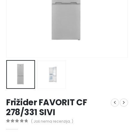
Frižider FAVORIT CF
278/331 SIVI
( Još nema recenzija. )
0
out of 5