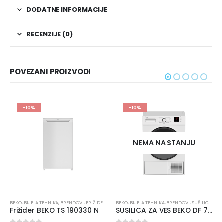
DODATNE INFORMACIJE
RECENZIJE (0)
POVEZANI PROIZVODI
-10%
-10%
NEMA NA STANJU
BEKO
,
BIJELA TEHNIKA
,
BRENDOVI
,
FRIŽIDERI
BEKO
,
BIJELA TEHNIKA
,
BRENDOVI
,
SUŠILICE ZA VEŠ
Frižider BEKO TS 190330 N
SUSILICA ZA VES BEKO DF 7412 PA