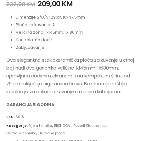
209,00
KM
232,00
KM
Dimenzije Š/D/V: 290x510x47,5mm
Ploče za kuvanje:
2
Veličina zona: 1x145mm, 1x180mm
Kontrola: na dodir
Zaključavanje
Ova elegantna staklokeramička ploča za kuvanje u crnoj
boji nudi dva gorionika veličine 1x145mm i 1x180mm,
upravljana dodirnim ekranom. Ima kompaktnu širinu od
29 cm i uključuje sigurnosnu bravu. Bez funkcije roštilja,
idealna je za efikasno kuvanje u manjim kuhinjama.
GARANCIJA 5 GODINA
SKU:
6918
Kategorije:
Bijela tehnika
,
BRENDOVI
,
Favorit Electronics
,
Ugradna tehnika
,
Ugradne ploče