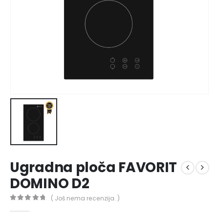
Ugradna ploča FAVORIT
DOMINO D2
( Još nema recenzija. )
0
out of 5