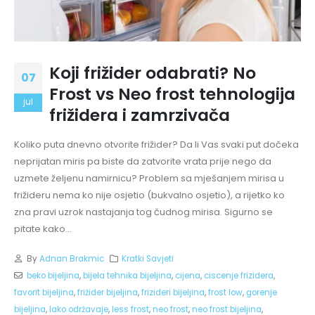
Koji frižider odabrati? No
07
Frost vs Neo frost tehnologija
jul
frižidera i zamrzivača
Koliko puta dnevno otvorite frižider? Da li Vas svaki put dočeka
neprijatan miris pa biste da zatvorite vrata prije nego da
uzmete željenu namirnicu? Problem sa mješanjem mirisa u
frižideru nema ko nije osjetio (bukvalno osjetio), a rijetko ko
zna pravi uzrok nastajanja tog čudnog mirisa. Sigurno se
pitate kako...
By
Adnan Brakmic
Kratki Savjeti
beko bijeljina
,
bijela tehnika bijeljina
,
cijena
,
ciscenje frizidera
,
favorit bijeljina
,
frižider bijeljina
,
frizideri bijeljina
,
frost low
,
gorenje
bijeljina
,
lako održavaje
,
less frost
,
neo frost
,
neo frost bijeljina
,