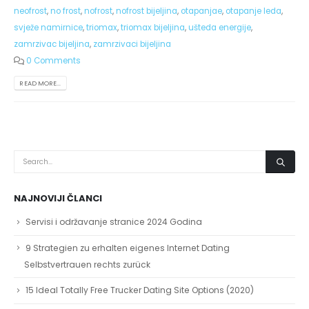
neofrost
,
no frost
,
nofrost
,
nofrost bijeljina
,
otapanjae
,
otapanje leda
,
svježe namirnice
,
triomax
,
triomax bijeljina
,
ušteda energije
,
zamrzivac bijeljina
,
zamrzivaci bijeljina
0 Comments
READ MORE...
NAJNOVIJI ČLANCI
Servisi i održavanje stranice 2024 Godina
9 Strategien zu erhalten eigenes Internet Dating
Selbstvertrauen rechts zurück
15 Ideal Totally Free Trucker Dating Site Options (2020)