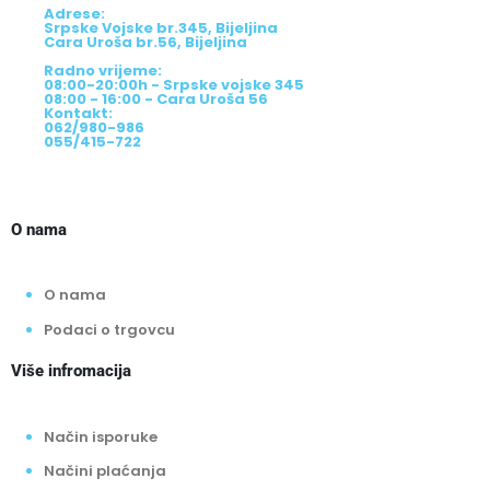
Adrese:
Srpske Vojske br.345, Bijeljina
Cara Uroša br.56, Bijeljina
Radno vrijeme:
08:00-20:00h - Srpske vojske 345
08:00 - 16:00 - Cara Uroša 56
Kontakt:
062/980-986
055/415-722
O nama
O nama
Podaci o trgovcu
Više infromacija
Način isporuke
Načini plaćanja