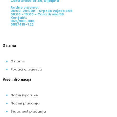
Cara Uroša br.56, Bijeljina
Radno vrijeme:
08:00-20:00h - Srpske vojske 345
08:00 - 16:00 - Cara Uroša 56
Kontakt:
062/980-986
055/415-722
O nama
O nama
Podaci o trgovcu
Više infromacija
Način isporuke
Načini plaćanja
Sigurnost plaćanja