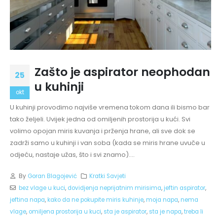
Zašto je aspirator neophodan
25
u kuhinji
okt
U kuhinji provodimo najviše vremena tokom dana ili bismo bar
tako željeli. Uvijek jedna od omiljenih prostorija u kući. Svi
volimo opojan miris kuvanja i prženja hrane, ali sve dok se
zadrži samo u kuhinji i van soba (kada se miris hrane uvuče u
odjeću, nastaje užas, što i svi znamo)....
By
Goran Blagojević
Kratki Savjeti
bez vlage u kuci
,
dovidjenja neprijatnim mirisima
,
jeftin aspirator
,
jeftina napa
,
kako da ne pokupite miris kuhinje
,
moja napa
,
nema
vlage
,
omiljena prostorija u kuci
,
sta je aspirator
,
sta je napa
,
treba li