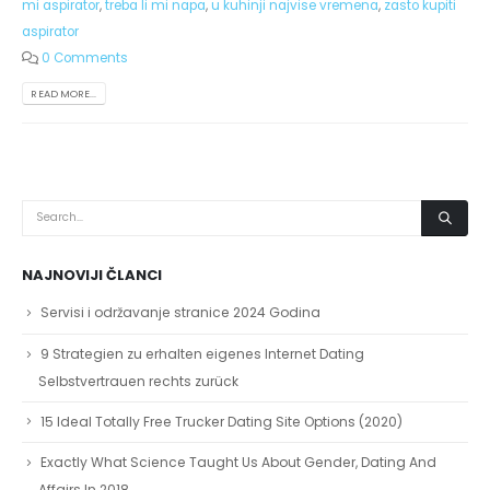
mi aspirator
,
treba li mi napa
,
u kuhinji najvise vremena
,
zasto kupiti
aspirator
0 Comments
READ MORE...
NAJNOVIJI ČLANCI
Servisi i održavanje stranice 2024 Godina
9 Strategien zu erhalten eigenes Internet Dating
Selbstvertrauen rechts zurück
15 Ideal Totally Free Trucker Dating Site Options (2020)
Exactly What Science Taught Us About Gender, Dating And
Affairs In 2018