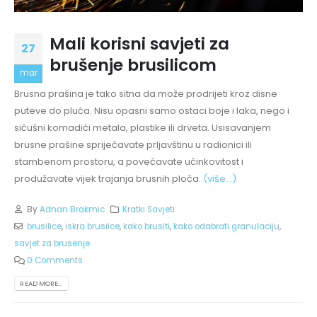
Mali korisni savjeti za
27
brušenje brusilicom
mar
Brusna prašina je tako sitna da može prodrijeti kroz disne
puteve do pluća. Nisu opasni samo ostaci boje i laka, nego i
sićušni komadići metala, plastike ili drveta. Usisavanjem
brusne prašine spriječavate prljavštinu u radionici ili
stambenom prostoru, a povećavate učinkovitost i
produžavate vijek trajanja brusnih ploča.
(više…)
By
Adnan Brakmic
Kratki Savjeti
brusilice
,
iskra brusiice
,
kako brusiti
,
kako odabrati granulaciju
,
savjet za brusenje
0 Comments
READ MORE...