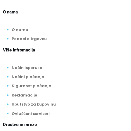
O nama
O nama
Podaci o trgovcu
Više infromacija
Način isporuke
Načini plaćanja
Sigurnost plaćanja
Reklamacije
Uputstvo za kupovinu
Ovlašćeni serviseri
Društvene mreže