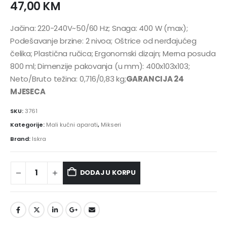
47,00
KM
Jačina: 220-240V~50/60 Hz; Snaga: 400 W (max);
Podešavanje brzine: 2 nivoa; Oštrice od nerđajućeg
čelika; Plastična ručica; Ergonomski dizajn; Merna posuda
800 ml; Dimenzije pakovanja (u mm): 400x103x103;
Neto/Bruto težina: 0,716/0,83 kg;
GARANCIJA 24
MJESECA
SKU:
3761
Kategorije:
Mali kućni aparati
,
Mikseri
Brand:
Iskra
DODAJ U KORPU