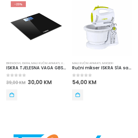
-23%
BRENDOVI
,
ISKRA
,
MALI KUĆNI APARATI
,
VAGE
,
VAGE TJELESNE
MALI KUĆNI APARATI
,
MIKSERI
ISKRA TJELESNA VAGA GBS1501-BL
Ručni mikser ISKRA S1A sa posudom
0
out of 5
0
out of 5
30,00
KM
54,00
KM
39,00
KM