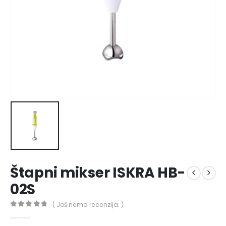
Štapni mikser ISKRA HB-
02S
( Još nema recenzija. )
0
out of 5