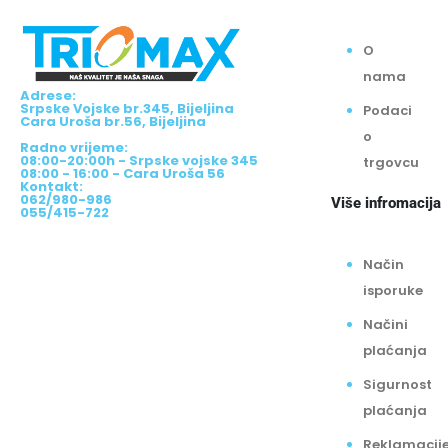
O
nama
Adrese:
Srpske Vojske br.345, Bijeljina
Podaci
Cara Uroša br.56, Bijeljina
o
Radno vrijeme:
08:00-20:00h - Srpske vojske 345
trgovcu
08:00 - 16:00 - Cara Uroša 56
Kontakt:
062/980-986
Više infromacija
055/415-722
Način
isporuke
Načini
plaćanja
Sigurnost
plaćanja
Reklamacij