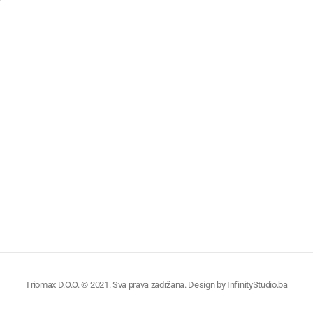
Triomax D.O.O. © 2021. Sva prava zadržana. Design by
InfinityStudio.ba