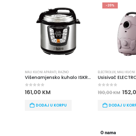
-20%
ELECTROLUX
,
MALI KUĆNI APARATI
,
USISIVAČI
FENOVI
,
ISKRA
,
MALI KUĆ
Višenamjensko kuhalo ISKRA HM-10
Usisivač ELECTROLUX EB51C1WP
0
out of 5
0
out of 5
152,00
KM
44,00
KM
190,00
KM
DODAJ U KORPU
DODAJ U KOR
O nama