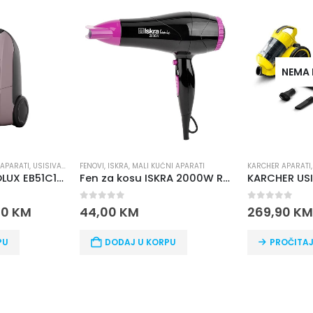
NEMA NA STANJU
NEMA 
NI APARATI
KARCHER APARATI
,
KARCHER APARATI
,
MALI KUĆNI APARATI
MALI KUĆNI APARA
,
USISI
Fen za kosu ISKRA 2000W RH-1803AM-1 roze
KARCHER USISIVAC VC3
Plinski rošti
0
out of 5
0
out of 5
269,90
KM
68,00
KM
PU
PROČITAJ VIŠE
PROČITAJ