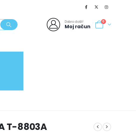
Dobro došli!
0
Moj račun
SVJEŽI POPUSTI
NOVO
062/980-986
RA T-8803A