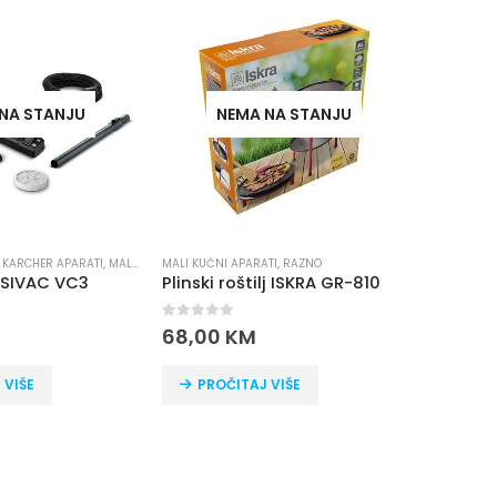
-10%
NA STANJU
MALI KUĆNI APARATI
,
PLINSKI REŠOI
,
REŠOI
PLINSK RESO ISKRA OR-301
TI
VAČI
,
RAZNO
,
USISIVAČI
GORENJE
,
MA
0
out of 5
lj ISKRA GR-810
100,00
KM
0
out o
DODAJ U KORPU
211,00
K
 VIŠE
DOD