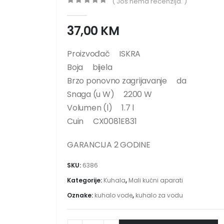
( Još nema recenzija. )
0
out of 5
37,00
KM
Proizvođač ISKRA
Boja bijela
Brzo ponovno zagrijavanje da
Snaga (u W) 2200 W
Volumen (l) 1.7 l
Cuin CX0081E831
GARANCIJA 2 GODINE
SKU:
6386
Kategorije:
Kuhala
,
Mali kućni aparati
Oznake:
kuhalo vode
,
kuhalo za vodu