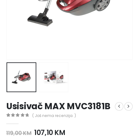
Usisivač MAX MVC3181B
( Još nema recenzija. )
0
out of 5
107,10
KM
119,00
KM