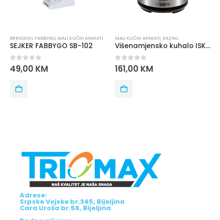
BRENDOVI
,
FABBYGO
,
MALI KUĆNI APARATI
MALI KUĆNI APARATI
,
RAZNO
SEJKER FABBYGO SB-102
Višenamjensko kuhalo ISKRA HM-10
0
out of 5
0
out of 5
49,00
KM
161,00
KM
Adrese:
Srpske Vojske br.345, Bijeljina
Cara Uroša br.56, Bijeljina