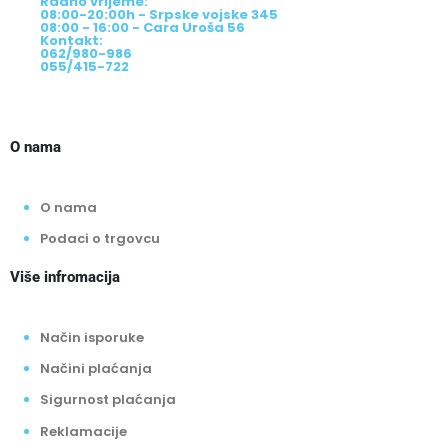
Radno vrijeme:
08:00-20:00h - Srpske vojske 345
08:00 - 16:00 - Cara Uroša 56
Kontakt:
062/980-986
055/415-722
O nama
O nama
Podaci o trgovcu
Više infromacija
Način isporuke
Načini plaćanja
Sigurnost plaćanja
Reklamacije