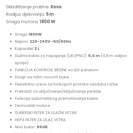
Skladištenje prašine:
Kesa
Radijus djelovanja:
5 m
Snaga motora:
1800 W
Snaga
1800W
Napon:
220-240V ~50/60Hz
Kapacitet
3 L
Dužina kabla za napajanje (UKUPNO):
5,0 m
(4,8 m vidljivo
spolja)
FUNKCIJA KONTROLE BRZINE sa LED panelom
Dizajn sa nižim nivoom buke
Fleksibilno crevo sa funkcijom protoka vazduha ručke
Prekidač za uključivanje/isključivanje pedale
Funkcija automatskog premotavanja kabla
Termostat motora
SUĐERSKI FILTER ZA ULAZNI VETAR
HEPA FILTER ZA IZLAZ VETRA
Nivo buke<
89dB