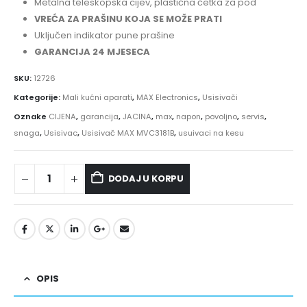
Metalna teleskopska cijev, plastična četka za pod
VREĆA ZA PRAŠINU KOJA SE MOŽE PRATI
Uključen indikator pune prašine
GARANCIJA 24 MJESECA
SKU:
12726
Kategorije:
Mali kućni aparati
,
MAX Electronics
,
Usisivači
Oznake
CIJENA
,
garancija
,
JACINA
,
max
,
napon
,
povoljno
,
servis
,
snaga
,
Usisivac
,
Usisivač MAX MVC3181B
,
usuivaci na kesu
DODAJ U KORPU
OPIS