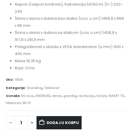
Napon (raspon kontrole), frekvencija 50/60 Hz (V~) 220-
240
Širina x visina x dubina bez stalka (cca. u cm) 1458,9 x 858
x 85 mm
Širina x visina x dubina sa stalkom (cca. u cm) 1458,9 x
917,8 x 291,9 mm
Prilagođenost u skladu s VESA standardom (u mm) 400 x
400 mm
Masa 19,35 kg
Boja: Crna
SKU:
11836
Kategorije:
Grunding
,
Televizori
Oznake
65 inca
,
ANDROID
,
ekran
,
grundig
,
rezolucija
,
Smart
,
SMART TV
,
televizori
,
WI-FI
DODAJ U KORPU