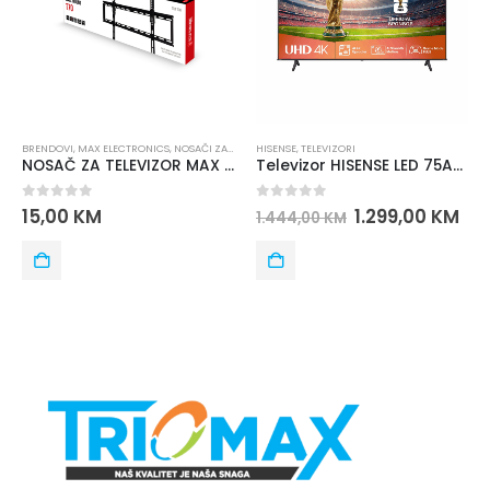
BRENDOVI
,
MAX ELECTRONICS
,
NOSAČI ZA TELEVIZOR
HISENSE
,
TELEVIZORI
,
TELEVIZORI
NOSAČ ZA TELEVIZOR MAX TL70 32-70 RAVNI
Televizor HISENSE LED 75A6Q
0
out of 5
0
out of 5
15,00
KM
1.299,00
KM
1.444,00
KM