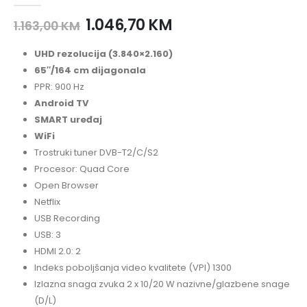
1.046,70
KM
1.163,00
KM
UHD rezolucija (3.840×2.160)
65″/164 cm dijagonala
PPR: 900 Hz
Android TV
SMART uređaj
WiFi
Trostruki tuner DVB-T2/C/S2
Procesor: Quad Core
Open Browser
Netflix
USB Recording
USB: 3
HDMI 2.0: 2
Indeks poboljšanja video kvalitete (VPI) 1300
Izlazna snaga zvuka 2 x 10/20 W nazivne/glazbene snage
(D/L)