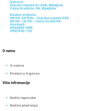
Adrese:
Srpske Vojske br.345, Bijeljina
Cara Uroša br.56, Bijeljina
Radno vrijeme:
08:00-20:00h - Srpske vojske 345
08:00 - 16:00 - Cara Uroša 56
Kontakt:
062/980-986
055/415-722
O nama
O nama
Podaci o trgovcu
Više infromacija
Način isporuke
Načini plaćanja