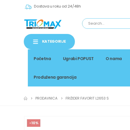
Dostava u roku od 24/48h
KATEGORIJE
Početna
Ugrabi POPUST
O nama
Produžena garancija
PRODAVNICA
FRIŽIDER FAVORIT L2653 S
-10%