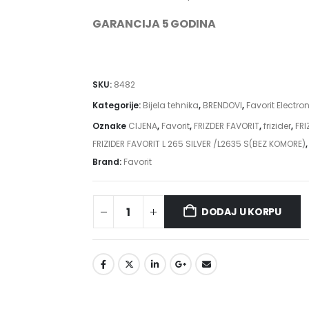
GARANCIJA 5 GODINA
SKU:
8482
Kategorije:
Bijela tehnika
,
BRENDOVI
,
Favorit Electro
Oznake
CIJENA
,
Favorit
,
FRIZDER FAVORIT
,
frizider
,
FRI
FRIZIDER FAVORIT L 265 SILVER /L2635 S(BEZ KOMORE)
Brand:
Favorit
DODAJ U KORPU