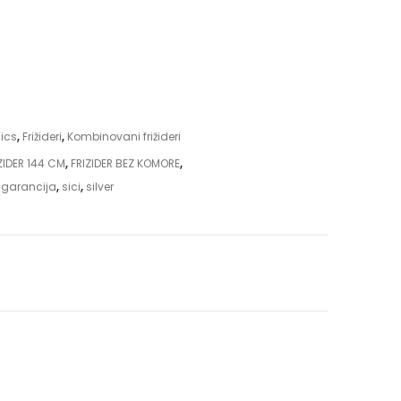
nics
,
Frižideri
,
Kombinovani frižideri
ZIDER 144 CM
,
FRIZIDER BEZ KOMORE
,
,
garancija
,
sici
,
silver