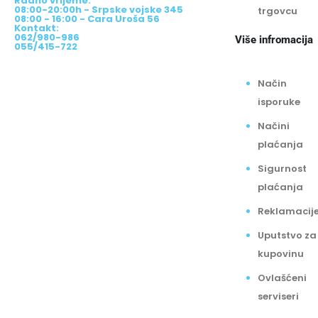
Radno vrijeme:
08:00-20:00h - Srpske vojske 345
trgovcu
08:00 - 16:00 - Cara Uroša 56
Kontakt:
062/980-986
Više infromacija
055/415-722
Način
isporuke
Načini
plaćanja
Sigurnost
plaćanja
Reklamacij
Uputstvo za
kupovinu
Ovlašćeni
serviseri