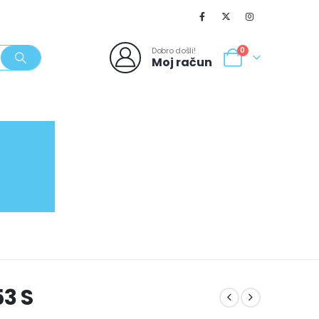
Dobro došli!
0
Moj račun
SVJEŽI POPUSTI
NOVO
062/980-986
53 S