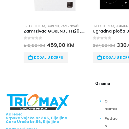
NIKA
,
GORENJE
,
ZAMRZIVAČI
BIJELA TEHNIKA
,
UGRADNA TEHNIKA
,
UGRADNE PLOČE
BEKO
Zamrzivac GORENJE FH20E6W5
Ugradna ploča BEKO HIC 64400 E
f 5
0
out of 5
0
o
459,00
KM
330,00
KM
KM
367,00
KM
99
DAJ U KORPU
DODAJ U KORPU
O nama
O
nama
Adrese:
Srpske Vojske br.345, Bijeljina
Podaci
Cara Uroša br.56, Bijeljina
o