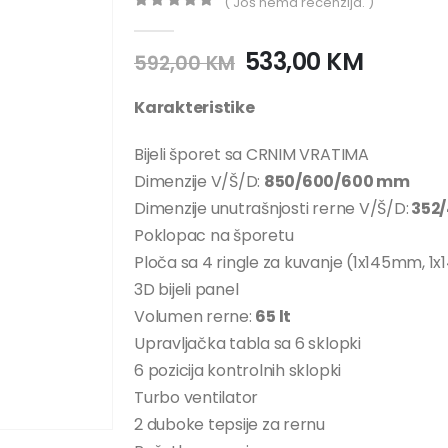
( Još nema recenzija. )
0
out of 5
533,00
KM
592,00
KM
Karakteristike
Bijeli šporet sa CRNIM VRATIMA
Dimenzije V/Š/D:
850/600/600 mm
Dimenzije unutrašnjosti rerne V/Š/D:
352/
Poklopac na šporetu
Ploča sa 4 ringle za kuvanje (1x145mm, 
3D bijeli panel
Volumen rerne:
65 lt
Upravljačka tabla sa 6 sklopki
6 pozicija kontrolnih sklopki
Turbo ventilator
2 duboke tepsije za rernu