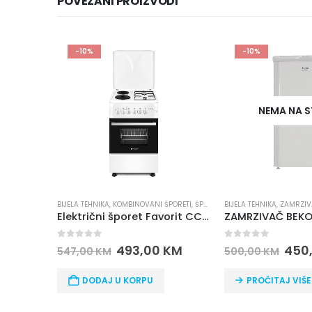
POVEZANI PROIZVODI
-10%
PREPORUČUJEMO
-10%
NEMA NA STANJU
NEMA NA 
PORETI
,
ŠPORETI
BIJELA TEHNIKA
,
ZAMRZIVAČI
BEKO
,
BIJELA TEHNIKA
,
BR
Električni šporet Favorit CC60-22W
ZAMRZIVAČ BEKO FSA 13020
0
out of 5
0
out of 5
KM
450,00
KM
899
500,00
KM
999,00
KM
PROČITAJ VIŠE
PROČITAJ VIŠE