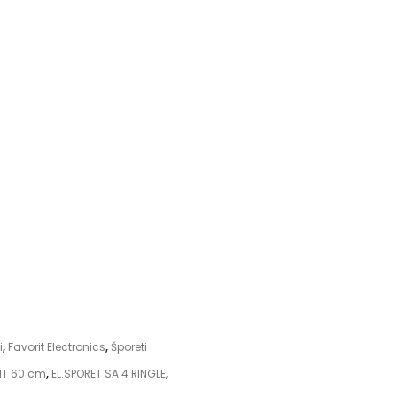
i
,
Favorit Electronics
,
Šporeti
IT 60 cm
,
EL.SPORET SA 4 RINGLE
,