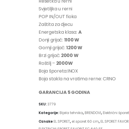
Rešetka u rerni
Svjetiljka u rerni
POP IN/OUT fioka
Zaštita za djecu
Energetska klasa:
A
Donji grijač:
1100 W
Gornji grijač:
1200 W
Brzi grijač:
2000 W
Roštilj –
2000W
Boja šporeta:INOX
Boja stakla na vratima rerne: CRNO
GARANCIJA 5 GODINA
SKU:
3779
Kategorije:
Bijela tehnika
,
BRENDOVI
,
Električni šporet
Oznake
EL.SPORET
,
el.sporet 60 cm
,
EL.SPORET FAVOR
ELEKTRICNI SPORET FAVORIT EC 640 SF