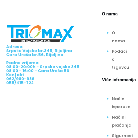
O nama
O
nama
Adrese:
Srpske Vojske br.345, Bijeljina
Podaci
Cara Uroša br.56, Bijeljina
o
Radno vrijeme:
08:00-20:00h - Srpske vojske 345
trgovcu
08:00 - 16:00 - Cara Uroša 56
Kontakt:
062/980-986
Više infromacija
055/415-722
Način
isporuke
Načini
plaćanja
Sigurnost