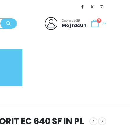
Dobro došli!
0
Moj račun
SVJEŽI POPUSTI
NOVO
062/980-986
ORIT EC 640 SF IN PL